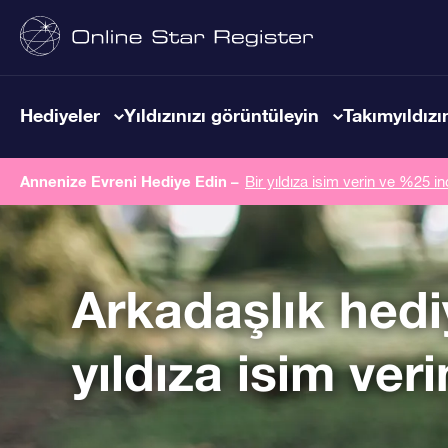
Hediyeler
Yıldızınızı görüntüleyin
Takımyıldızın
Annenize Evreni Hediye Edin –
Bir yıldıza isim verin ve %25 in
Arkadaşlık hedi
yıldıza isim veri