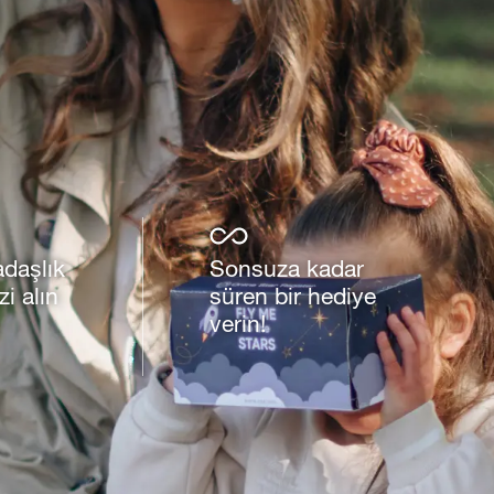
adaşlık
Sonsuza kadar
i alın
süren bir hediye
verin!