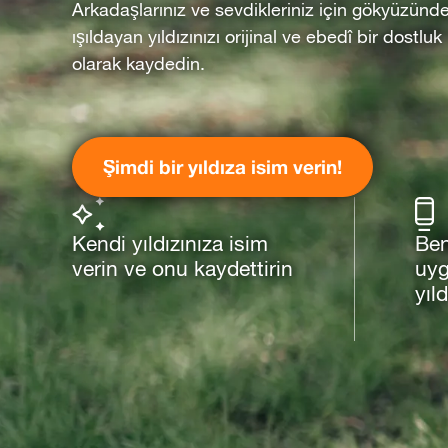
Arkadaşlarınız ve sevdikleriniz için gökyüzünd
ışıldayan yıldızınızı orijinal ve ebedî bir dostluk
olarak kaydedin.
Şimdi bir yıldıza isim verin!
Kendi yıldızınıza isim
Ben
verin ve onu kaydettirin
uyg
yıld