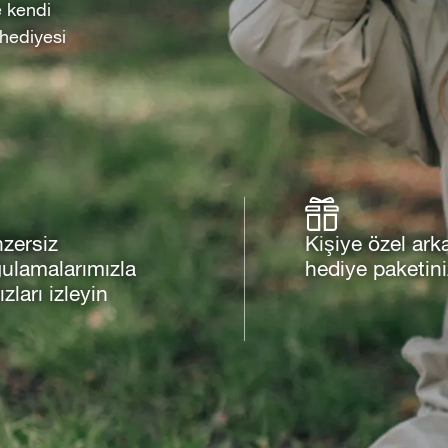
e kendi
 hediyesi
zersiz
Kişiye özel ark
ulamalarımızla
hediye paketiniz
ızları izleyin