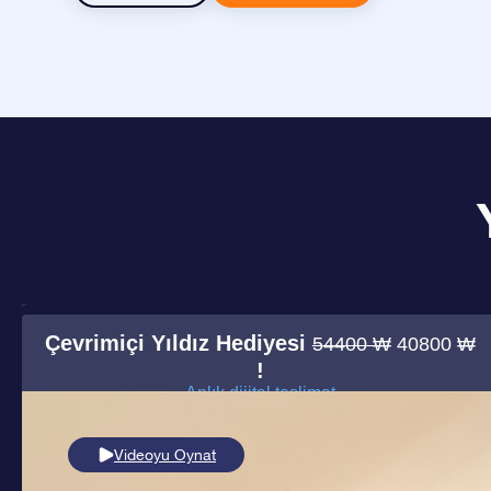
Çevrimiçi Yıldız Hediyesi
54400 ₩
40800 ₩
!
Anlık dijital teslimat
Videoyu Oynat