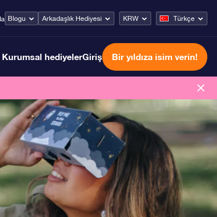
Blogu
Arkadaşlık Hediyesi
KRW
Türkçe
da
Kurumsal hediyeler
Giriş
Bir yıldıza isim verin!