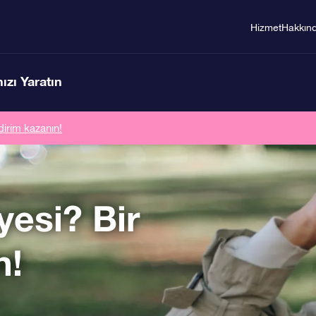
Hizmet
Hakkın
ızı Yaratın
dirim kazanın!
yesi? Bir
n!