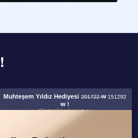
!
Muhteşem Yıldız Hediyesi
201722 ₩
151292
!
₩
Gösterişli hediye kutusu