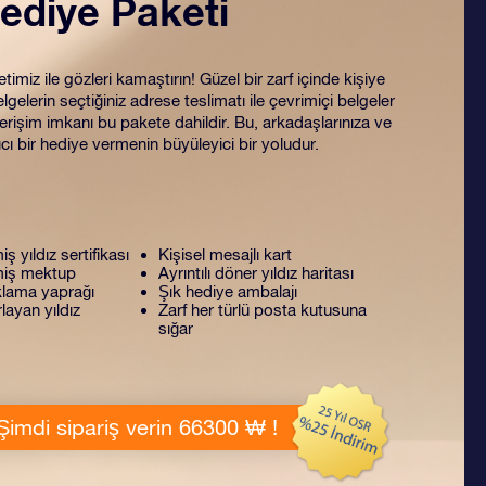
ediye Paketi
miz ile gözleri kamaştırın! Güzel bir zarf içinde kişiye
lgelerin seçtiğiniz adrese teslimatı ile çevrimiçi belgeler
rişim imkanı bu pakete dahildir. Bu, arkadaşlarınıza ve
ıcı bir hediye vermenin büyüleyici bir yoludur.
miş yıldız sertifikası
Kişisel mesajlı kart
lmiş mektup
Ayrıntılı döner yıldız haritası
lama yaprağı
Şık hediye ambalajı
layan yıldız
Zarf her türlü posta kutusuna
sığar
Şimdi sipariş verin 66300 ₩ !