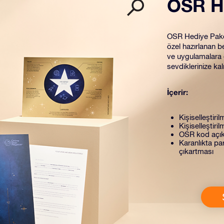
OSR H
OSR Hediye Paketi
özel hazırlanan be
ve uygulamalara e
sevdiklerinize kal
İçerir:
Kişiselleştiril
Kişiselleştiri
OSR kod açık
Karanlıkta par
çıkartması