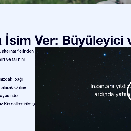
za İsim Ver: Büyüleyici
alternatiflerinden
ini ve tarihini
anızdaki bağı
i alarak Online
sayesinde
z Kişiselleştirilmiş