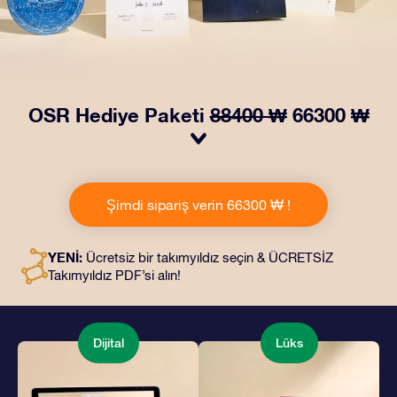
OSR Hediye Paketi
88400 ₩
66300 ₩
OSR Hediye Paketimiz ile gözleri kamaştırın! Güzel bir
zarf içinde kişiye özel hazırlanan belgelerin seçtiğiniz
Şimdi sipariş verin 66300 ₩ !
adrese teslimatı ile çevrimiçi belgeler ve uygulamalara
erişim imkanı bu pakete dahildir. Bu, arkadaşlarınıza ve
sevdiklerinize kalıcı bir hediye vermenin büyüleyici bir
YENİ:
Ücretsiz bir takımyıldız seçin & ÜCRETSİZ
yoludur.
Takımyıldız PDF’si alın!
Dijital
Lüks