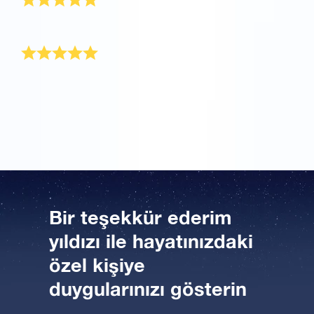
Güzel, mavi bir zarfta geldi ve çok hızlı teslim edildi.
Teşekkür hediyesi
Her şeyi olan birine ne hediye edilebilir? Bir yıldız!
Babam OSR Hediye Paketini aldığında çok mutlu
oldu. Çok teşekkür ederim.
Bir teşekkür ederim
yıldızı ile hayatınızdaki
özel kişiye
duygularınızı gösterin