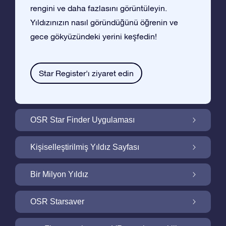
rengini ve daha fazlasını görüntüleyin.
Yıldızınızın nasıl göründüğünü öğrenin ve
gece gökyüzündeki yerini keşfedin!
Star Register'ı ziyaret edin
OSR Star Finder Uygulaması
OSR Star Finder Uygulaması ile Gece
Kişiselleştirilmiş Yıldız Sayfası
Gökyüzünde Kendi Yıldızınızı Bulun
Ucretsiz Yıldız Sayfası ile Yıldız Hediyenizi
Bir Milyon Yıldız
Kişiselleştirin
Bir Milyon Yıldız Galaktik Mahallemizi
OSR Starsaver
Keşfedin