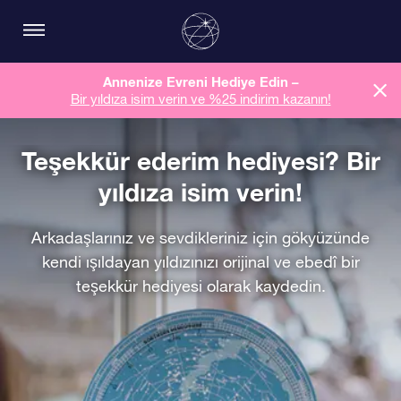
Annenize Evreni Hediye Edin –
Bir yıldıza isim verin ve %25 indirim kazanın!
Teşekkür ederim hediyesi? Bir
yıldıza isim verin!
Arkadaşlarınız ve sevdikleriniz için gökyüzünde
kendi ışıldayan yıldızınızı orijinal ve ebedî bir
teşekkür hediyesi olarak kaydedin.