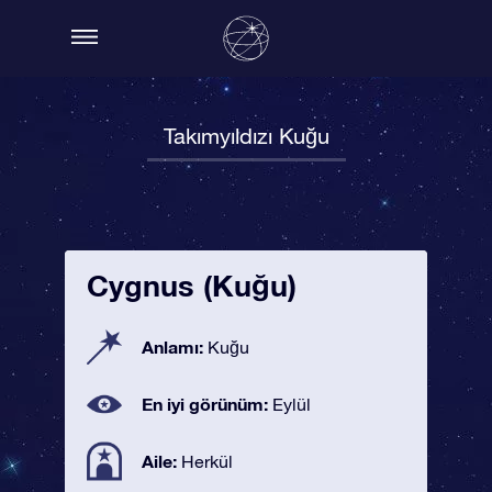
Takımyıldızı Kuğu
Cygnus (Kuğu)
Anlamı:
Kuğu
En iyi görünüm:
Eylül
Aile:
Herkül