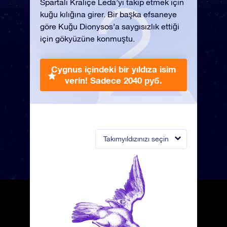
Spartalı Kraliçe Leda’yı takip etmek için
kuğu kılığına girer. Bir başka efsaneye
göre Kuğu Dionysos’a saygısızlık ettiği
için gökyüzüne konmuştu.
Cygnus içindeki bir yıldıza isim
verin!
Sadece 2040 руб.
Takımyıldızınızı seçin