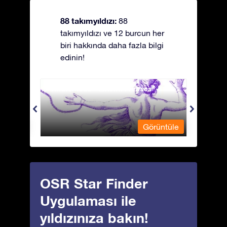
88 takımyıldızı:
88
takımyıldızı ve 12 burcun her
biri hakkında daha fazla bilgi
edinin!
Andromeda - Zincirli Prenses
Antli
üntüle
Görüntüle
OSR Star Finder
Uygulaması ile
yıldızınıza bakın!