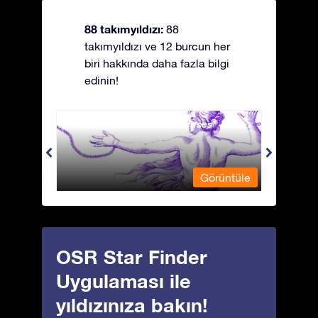
88 takımyıldızı:
88
takımyıldızı ve 12 burcun her
biri hakkında daha fazla bilgi
edinin!
Andromeda - Zincirli Prenses
Antli
üntüle
Görüntüle
OSR Star Finder
Uygulaması ile
yıldızınıza bakın!