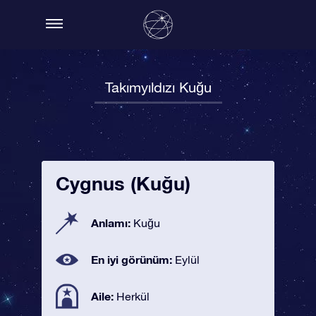
Takımyıldızı Kuğu
Cygnus (Kuğu)
Anlamı:
Kuğu
En iyi görünüm:
Eylül
Aile:
Herkül