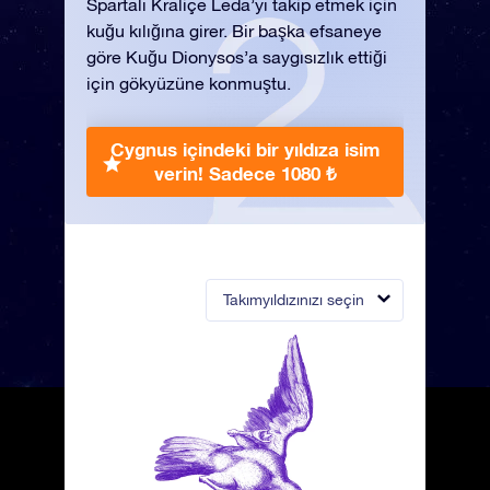
Spartalı Kraliçe Leda’yı takip etmek için
kuğu kılığına girer. Bir başka efsaneye
göre Kuğu Dionysos’a saygısızlık ettiği
için gökyüzüne konmuştu.
Cygnus içindeki bir yıldıza isim
verin!
Sadece 1080 ₺
Takımyıldızınızı seçin