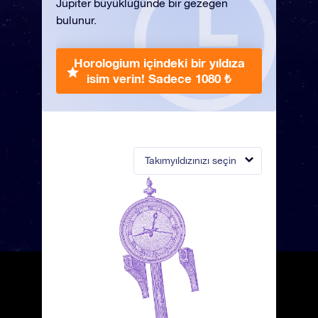
Jüpiter büyüklüğünde bir gezegen
bulunur.
Horologium içindeki bir yıldıza
isim verin!
Sadece 1080 ₺
Takımyıldızınızı seçin