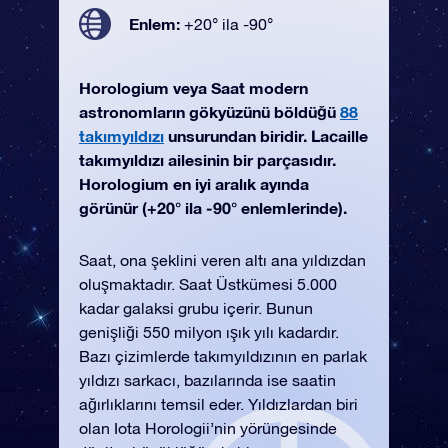
Enlem:
+20° ila -90°
Horologium veya Saat modern
astronomların gökyüzünü böldüğü
88
takımyıldızı
unsurundan biridir. Lacaille
takımyıldızı ailesinin bir parçasıdır.
Horologium en iyi aralık ayında
görünür (+20° ila -90° enlemlerinde).
Saat, ona şeklini veren altı ana yıldızdan
oluşmaktadır. Saat Üstkümesi 5.000
kadar galaksi grubu içerir. Bunun
genişliği 550 milyon ışık yılı kadardır.
Bazı çizimlerde takımyıldızının en parlak
yıldızı sarkacı, bazılarında ise saatin
ağırlıklarını temsil eder. Yıldızlardan biri
olan Iota Horologii’nin yörüngesinde