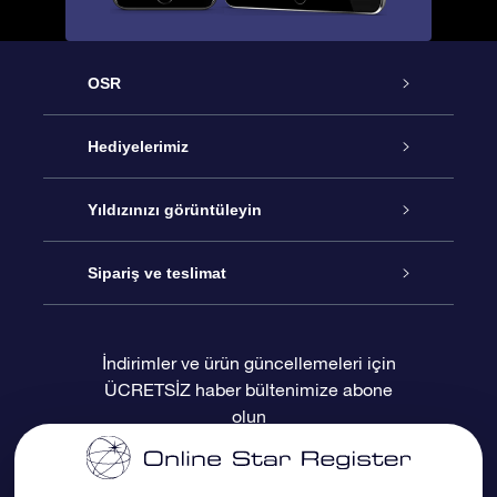
OSR
Hizmet
Hediyelerimiz
İletişim
Çevrimiçi Yıldız Hediyesi
Yıldızınızı görüntüleyin
Blogu
OSR Hediye Paketi
Star Register
Sipariş ve teslimat
Sıkça Sorulan Sorular
Muhteşem Yıldız Hediyesi
OSR Star Finder Uygulaması
Müşteri Girişi
İndirimler ve ürün güncellemeleri için
ÜCRETSİZ haber bültenimize abone
Değerlendirmeler
OSR Hediye Kartı
Kişiselleştirilmiş Yıldız Sayfası
Ödeme bilgileri
olun
Kurumsal hediyeler
Bir Milyon Yıldız
Sevkiyat bilgileri