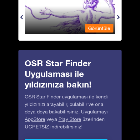
Andromeda - Zincirli Prenses
Antli
üntüle
Görüntüle
OSR Star Finder
Uygulaması ile
yıldızınıza bakın!
OSR Star Finder uygulaması ile kendi
yıldızınızı arayabilir, bulabilir ve ona
doya doya bakabilirsiniz. Uygulamayı
AppStore
veya
Play Store
üzerinden
ÜCRETSİZ indirebilirsiniz!