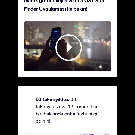
olarak görüntüleyin ve ona OST Star
Finder Uygulaması ile bakın!
88 takımyıldızı:
88
takımyıldızı ve 12 burcun her
biri hakkında daha fazla bilgi
edinin!