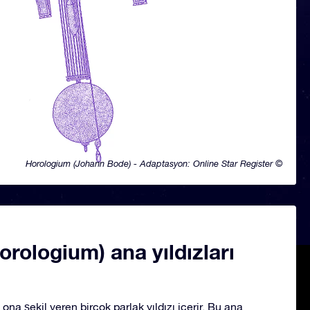
Horologium (Johann Bode) - Adaptasyon: Online Star Register ©
orologium) ana yıldızları
ona şekil veren birçok parlak yıldızı içerir. Bu ana