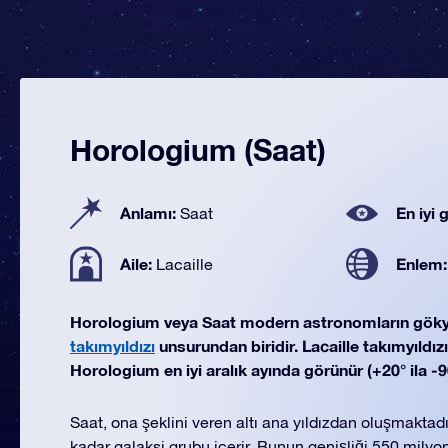
Horologium (Saat)
Anlamı:
En iyi
Saat
Aile:
Enlem
Lacaille
Horologium veya Saat modern astronomların gök
takımyıldızı
unsurundan biridir. Lacaille takımyıldızı 
Horologium en iyi aralık ayında görünür (+20° ila -
Saat, ona şeklini veren altı ana yıldızdan oluşmaktad
kadar galaksi grubu içerir. Bunun genişliği 550 milyon 