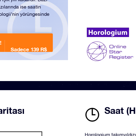
zılarında ise saatin
orologii’nin yörüngesinde
!
Sadece 139 R$
ritası
Saat (H
Horologium takımyıldızı 