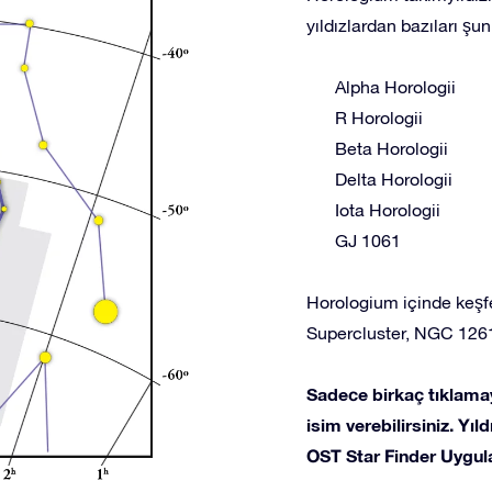
yıldızlardan bazıları şunl
Alpha Horologii
R Horologii
Beta Horologii
Delta Horologii
Iota Horologii
GJ 1061
Horologium içinde keşfe
Supercluster, NGC 126
Sadece birkaç tıklamay
isim verebilirsiniz. Yı
OST Star Finder Uygula