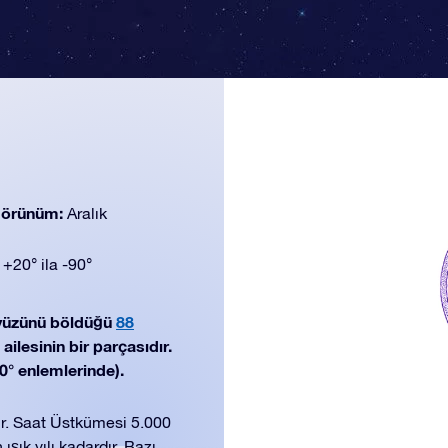
 görünüm:
Aralık
:
+20° ila -90°
yüzünü böldüğü
88
ailesinin bir parçasıdır.
90° enlemlerinde).
ır. Saat Üstkümesi 5.000
ışık yılı kadardır. Bazı