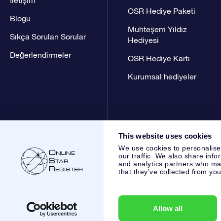
OSR Hediye Paketi
Blogu
Muhteşem Yıldız
Sıkça Sorulan Sorular
Hediyesi
Değerlendirmeler
OSR Hediye Kartı
Kurumsal hediyeler
This website uses cookies
We use cookies to personalise
our traffic. We also share info
and analytics partners who may
that they’ve collected from you
Online Star Register BV
- Laan van de Maagd 83, 7324 BT 
,
Müşteri Hizmetleri:
help@osr.org
KVK: 60333553, VAT: NL 
Allow all