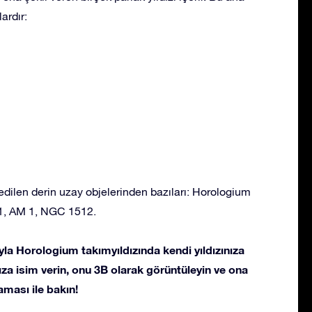
ardır:
dilen derin uzay objelerinden bazıları: Horologium
1, AM 1, NGC 1512.
la Horologium takımyıldızında kendi yıldızınıza
ldıza isim verin, onu 3B olarak görüntüleyin ve ona
ması ile bakın!