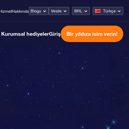
Blogu
Vesile
BRL
Türkçe
Hizmet
Hakkında
Kurumsal hediyeler
Giriş
Bir yıldıza isim verin!