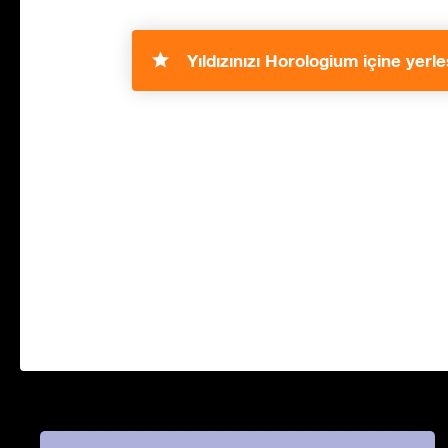
Yıldızınızı Horologium içine yerleş