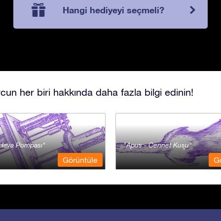
Hangi hediyeyi seçmeli?
cun her biri hakkında daha fazla bilgi edinin!
- Hava Pompası
Apus - Cennet Kuşu
Görüntüle
G