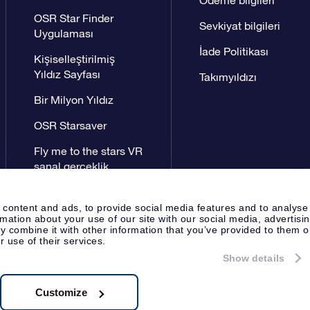
OSR Star Finder
Sevkiyat bilgileri
Uygulaması
İade Politikası
Kişiselleştirilmiş
Yıldız Sayfası
Takımyıldızı
Bir Milyon Yıldız
OSR Starsaver
Fly me to the stars VR
sanal gerçeklik
uygulaması
 content and ads, to provide social media features and to analyse
rmation about your use of our site with our social media, advertisi
 combine it with other information that you’ve provided to them o
r use of their services.
Show details
Yayın Sayfası
OSR Gizlilik Bildir
Apeldoorn, The Netherlands
8538.62.722B01
Customize