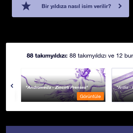
Bir yıldıza nasıl isim verilir?
88 takımyıldızı:
88 takımyıldızı ve 12 bur
Andromeda - Zincirli Prenses
Antlia 
ntüle
Görüntüle