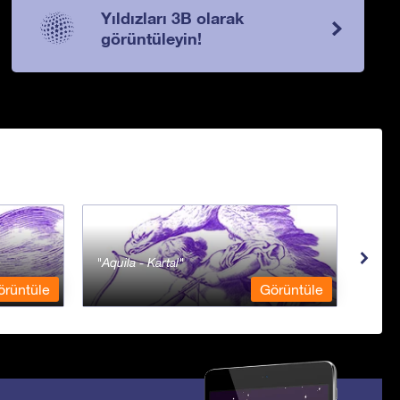
Yıldızları 3B olarak
görüntüleyin!
Aquila - Kartal
Aqua
örüntüle
Görüntüle