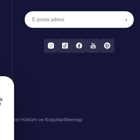
ng
r
imi
Genel Hüküm ve Koşullar
Sitemap