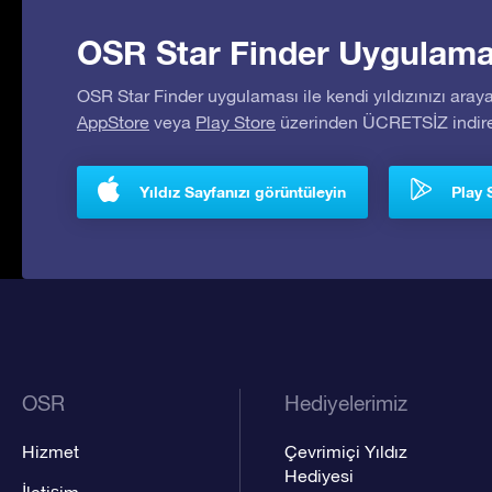
OSR Star Finder Uygulaması
OSR Star Finder uygulaması ile kendi yıldızınızı araya
AppStore
veya
Play Store
üzerinden ÜCRETSİZ indireb
Yıldız Sayfanızı görüntüleyin
Play 
OSR
Hediyelerimiz
Hizmet
Çevrimiçi Yıldız
Hediyesi
İletişim