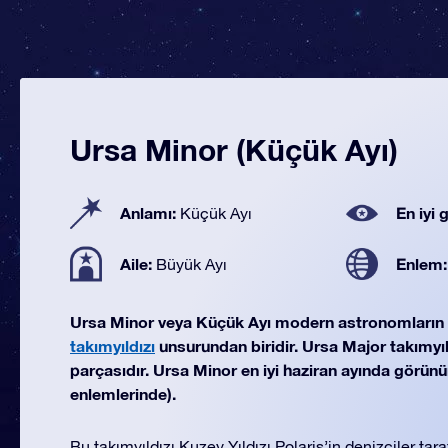
Ursa Minor (Küçük Ayı)
Anlamı:
En iyi
Küçük Ayı
Aile:
Enlem
Büyük Ayı
Ursa Minor veya Küçük Ayı modern astronomları
takımyıldızı
unsurundan biridir. Ursa Major takımyıld
parçasıdır. Ursa Minor en iyi haziran ayında görünür
enlemlerinde).
Bu takımyıldızı Kuzey Yıldızı Polaris’in denizciler ta