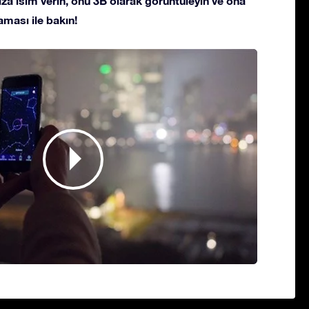
ldıza isim verin, onu 3B olarak görüntüleyin ve ona
ması ile bakın!