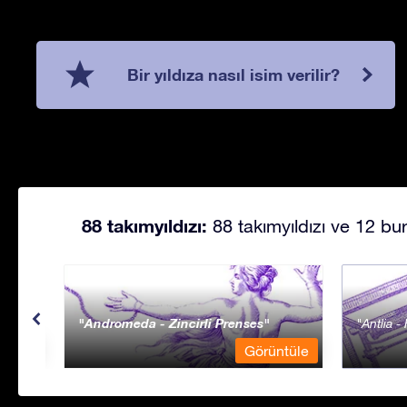
Bir yıldıza nasıl isim verilir?
88 takımyıldızı:
88 takımyıldızı ve 12 bur
Andromeda - Zincirli Prenses
Antlia 
ntüle
Görüntüle