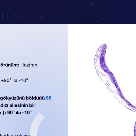
 görünüm:
Haziran
:
+90° ila -10°
n gökyüzünü böldüğü
88
ızı ailesinin bir
 (+90° ila -10°
rafından kolayca