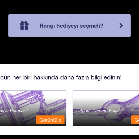
Hangi hediyeyi seçmeli?
cun her biri hakkında daha fazla bilgi edinin!
- Hava Pompası
Apus - Cennet Kuşu
Görüntüle
G