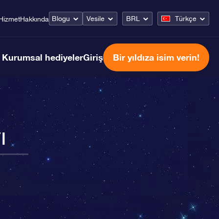
Blogu
Vesile
BRL
Türkçe
Hizmet
Hakkında
Kurumsal hediyeler
Giriş
Bir yıldıza isim verin!
ı