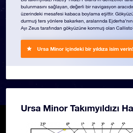
bulunmasını sağlayan, değerli bir navigasyon aracıdır
üzerindeki mesafesi kabaca boylama eşittir. Gökyüzünd
durmuş ters yönlere bakarken, aralarında Ejderha’nı
Ayı Zeus tarafından gökyüzüne konmuş olan Callisto
Ursa Minor içindeki bir yıldıza isim verin
Ursa Minor Takımyıldızı Ha