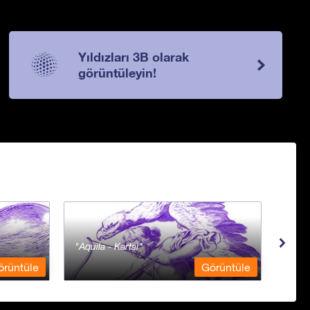
Yıldızları 3B olarak
görüntüleyin!
Aquila - Kartal
Aqua
örüntüle
Görüntüle