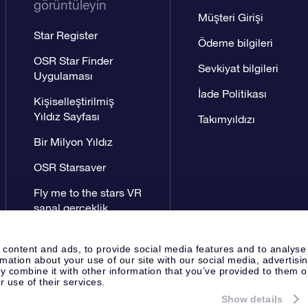
görüntüleyin
Müşteri Girişi
Star Register
Ödeme bilgileri
OSR Star Finder
Sevkiyat bilgileri
Uygulaması
İade Politikası
Kişiselleştirilmiş
Yıldız Sayfası
Takımyıldızı
Bir Milyon Yıldız
OSR Starsaver
Fly me to the stars VR
sanal gerçeklik
uygulaması
 content and ads, to provide social media features and to analyse
rmation about your use of our site with our social media, advertisi
 combine it with other information that you’ve provided to them o
r use of their services.
Show details
Yayın Sayfası
OSR Gizlilik Bildir
Apeldoorn, The Netherlands