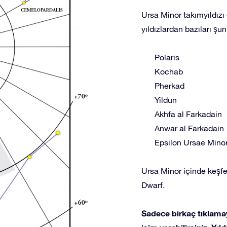
Ursa Minor takımyıldızı 
yıldızlardan bazıları şunl
Polaris
Kochab
Pherkad
Yildun
Akhfa al Farkadain
Anwar al Farkadain
Epsilon Ursae Minor
Ursa Minor içinde keşfe
Dwarf.
Sadece birkaç tıklamay