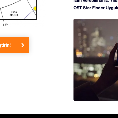
isim verebilirsiniz. Yı
OST Star Finder Uygula
tirin!