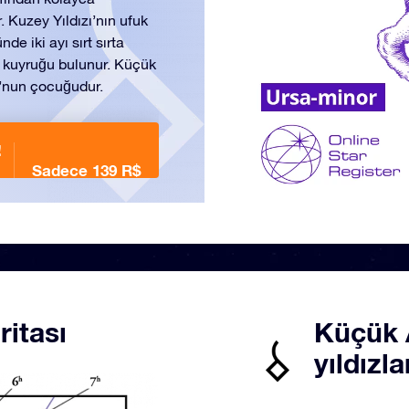
. Kuzey Yıldızı’nın ufuk
e iki ayı sırt sırta
n kuyruğu bulunur. Küçük
’nun çocuğudur.
!
Sadece 139 R$
ritası
Küçük 
yıldızla