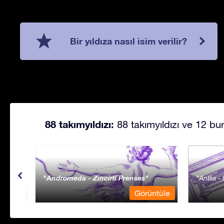
Bir yıldıza nasıl isim verilir?
88 takımyıldızı:
88 takımyıldızı ve 12 bur
Andromeda - Zincirli Prenses
Antlia 
ntüle
Görüntüle