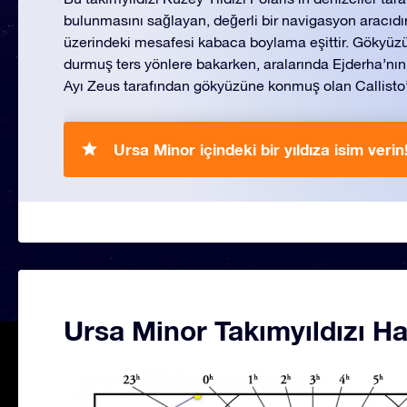
bulunmasını sağlayan, değerli bir navigasyon aracıdır
üzerindeki mesafesi kabaca boylama eşittir. Gökyüzünd
durmuş ters yönlere bakarken, aralarında Ejderha’nı
Ayı Zeus tarafından gökyüzüne konmuş olan Callisto
Ursa Minor içindeki bir yıldıza isim verin
Ursa Minor Takımyıldızı Ha