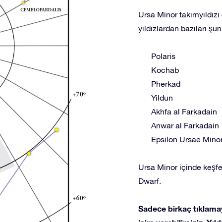
Ursa Minor takımyıldızı 
yıldızlardan bazıları şunl
Polaris
Kochab
Pherkad
Yildun
Akhfa al Farkadain
Anwar al Farkadain
Epsilon Ursae Minor
Ursa Minor içinde keşfe
Dwarf.
Sadece birkaç tıklamay