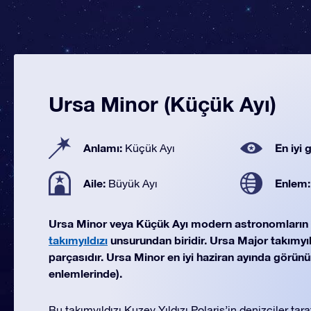
Ursa Minor (Küçük Ayı)
Anlamı:
En iyi
Küçük Ayı
Aile:
Enlem
Büyük Ayı
Ursa Minor veya Küçük Ayı modern astronomları
takımyıldızı
unsurundan biridir. Ursa Major takımyıld
parçasıdır. Ursa Minor en iyi haziran ayında görünür
enlemlerinde).
Bu takımyıldızı Kuzey Yıldızı Polaris’in denizciler ta