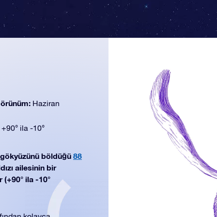
 görünüm:
Haziran
:
+90° ila -10°
n gökyüzünü böldüğü
88
ızı ailesinin bir
 (+90° ila -10°
rafından kolayca