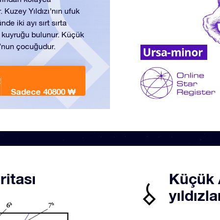
. Kuzey Yıldızı’nın ufuk
e iki ayı sırt sırta
n kuyruğu bulunur. Küçük
’nun çocuğudur.
!
Sadece 40800 ₩
ritası
Küçük 
yıldızla