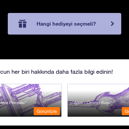
Hangi hediyeyi seçmeli?
cun her biri hakkında daha fazla bilgi edinin!
- Hava Pompası
Apus - Cennet Kuşu
Görüntüle
G