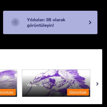
Yıldızları 3B olarak
görüntüleyin!
Aquila - Kartal
Aqua
örüntüle
Görüntüle