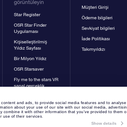
görüntüleyin
Müşteri Girişi
Star Register
Ödeme bilgileri
OSR Star Finder
Sevkiyat bilgileri
Uygulaması
İade Politikası
Kişiselleştirilmiş
Yıldız Sayfası
Takımyıldızı
Bir Milyon Yıldız
OSR Starsaver
Fly me to the stars VR
sanal gerçeklik
uygulaması
 content and ads, to provide social media features and to analyse
rmation about your use of our site with our social media, advertisi
 combine it with other information that you’ve provided to them o
r use of their services.
Show details
Yayın Sayfası
OSR Gizlilik Bildir
Apeldoorn, The Netherlands