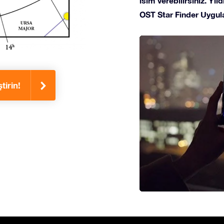
isim verebilirsiniz. Yı
OST Star Finder Uygula
tirin!