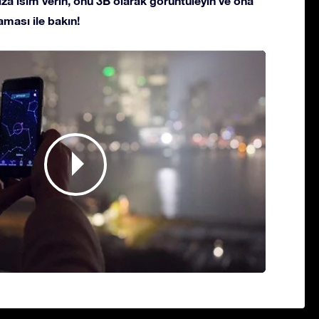
ldıza isim verin, onu 3B olarak görüntüleyin ve ona
ması ile bakın!