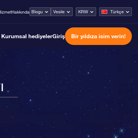
Blogu
Vesile
KRW
Türkçe
Hizmet
Hakkında
Kurumsal hediyeler
Giriş
Bir yıldıza isim verin!
ı