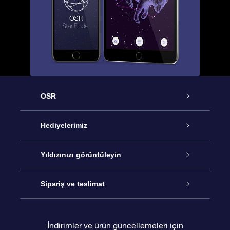
OSR
Hizmet
Hediyelerimiz
İletişim
Çevrimiçi Yıldız Hediyesi
Yıldızınızı görüntüleyin
Blogu
OSR Hediye Paketi
Star Register
Sipariş ve teslimat
Sıkça Sorulan Sorular
Muhteşem Yıldız Hediyesi
OSR Star Finder Uygulaması
Müşteri Girişi
İndirimler ve ürün güncellemeleri için