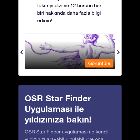
takımyıldızı ve 12 burcun her
biri hakkında daha fazla bilgi
edinin!
Andromeda - Zincirli Prenses
Antli
üntüle
Görüntüle
OSR Star Finder
Uygulaması ile
yıldızınıza bakın!
OSR Star Finder uygulaması ile kendi
yıldızınızı arayabilir, bulabilir ve ona