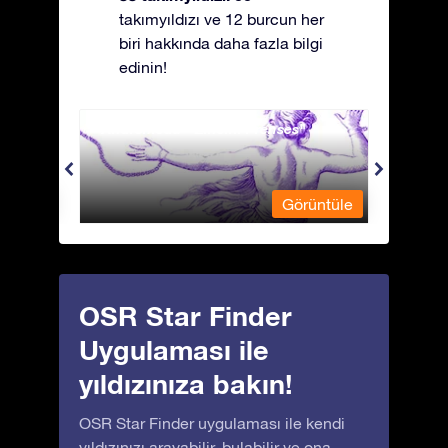
takımyıldızı ve 12 burcun her
biri hakkında daha fazla bilgi
edinin!
Andromeda - Zincirli Prenses
Antli
üntüle
Görüntüle
OSR Star Finder
Uygulaması ile
yıldızınıza bakın!
OSR Star Finder uygulaması ile kendi
yıldızınızı arayabilir, bulabilir ve ona