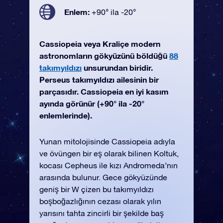
Enlem:
+90° ila -20°
Cassiopeia veya Kraliçe modern
astronomların gökyüzünü böldüğü
88
takımyıldızı
unsurundan biridir.
Perseus takımyıldızı ailesinin bir
parçasıdır. Cassiopeia en iyi kasım
ayında görünür (+90° ila -20°
enlemlerinde).
Yunan mitolojisinde Cassiopeia adıyla
ve övüngen bir eş olarak bilinen Koltuk,
kocası Cepheus ile kızı Andromeda’nın
arasında bulunur. Gece gökyüzünde
geniş bir W çizen bu takımyıldızı
boşboğazlığının cezası olarak yılın
yarısını tahta zincirli bir şekilde baş