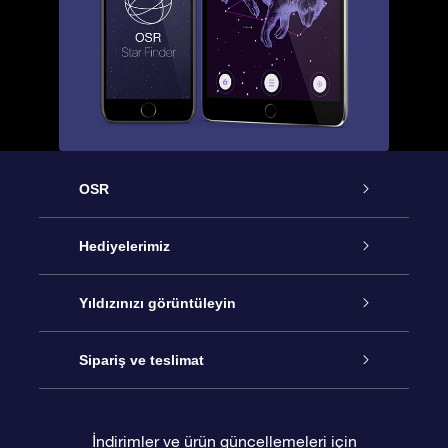
OSR
Hizmet
Hediyelerimiz
İletişim
Çevrimiçi Yıldız Hediyesi
Yıldızınızı görüntüleyin
Blogu
OSR Hediye Paketi
Star Register
Sipariş ve teslimat
Sıkça Sorulan Sorular
Muhteşem Yıldız Hediyesi
OSR Star Finder Uygulaması
Müşteri Girişi
İndirimler ve ürün güncellemeleri için