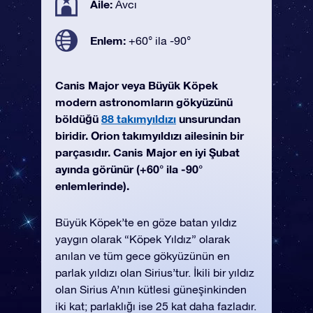
Aile:
Avcı
Enlem:
+60° ila -90°
Canis Major veya Büyük Köpek
modern astronomların gökyüzünü
böldüğü
88 takımyıldızı
unsurundan
biridir. Orion takımyıldızı ailesinin bir
parçasıdır. Canis Major en iyi Şubat
ayında görünür (+60° ila -90°
enlemlerinde).
Büyük Köpek’te en göze batan yıldız
yaygın olarak “Köpek Yıldız” olarak
anılan ve tüm gece gökyüzünün en
parlak yıldızı olan Sirius’tur. İkili bir yıldız
olan Sirius A’nın kütlesi güneşinkinden
iki kat; parlaklığı ise 25 kat daha fazladır.