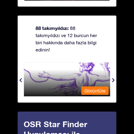
88 takımyıldızı:
88
takımyıldızı ve 12 burcun her
biri hakkında daha fazla bilgi
edinin!
Andromeda - Zincirli Prenses
Antli
üntüle
Görüntüle
OSR Star Finder