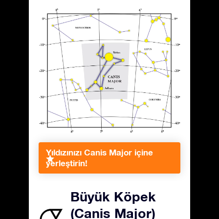
Yıldızınızı Canis Major içine
yerleştirin!
Büyük Köpek
(Canis Major)