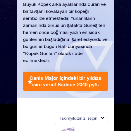
Büyük Köpek arka ayaklarında duran ve
bir tavşanı kovalayan bir köpeği
sembolize etmektedir. Yunanlıların
zamanında Sirius’un şafakta Güneş’ten
hemen önce doğması yazın en sıcak
günlerinin başladığına işaret ediyordu ve
bu günler bugün Batı dünyasında
“Köpek Günleri” olarak ifade
edilmektedir.
Canis Major içindeki bir yıldıza
isim verin!
Sadece 2040 руб.
Takımyıldızınızı seçin