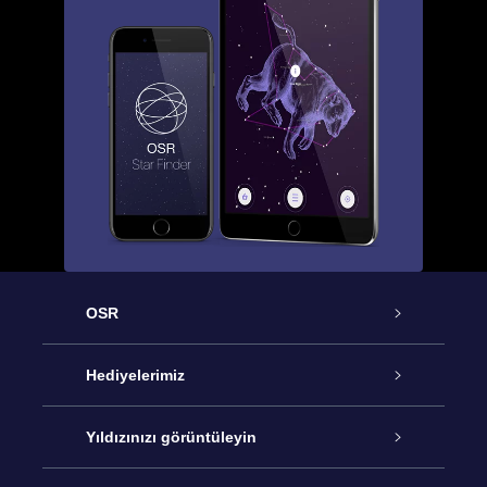
OSR
Hizmet
Hediyelerimiz
İletişim
Çevrimiçi Yıldız Hediyesi
Yıldızınızı görüntüleyin