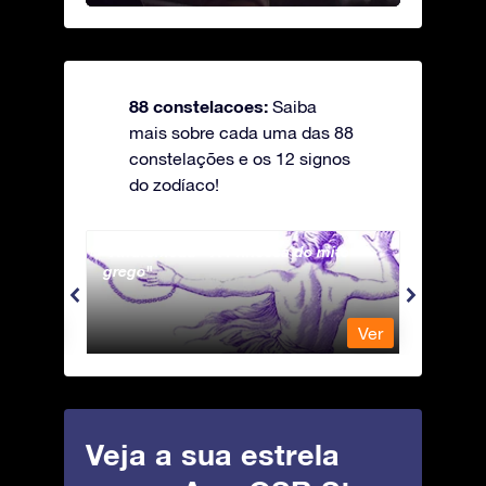
88 constelacoes:
Saiba
mais sobre cada uma das 88
constelações e os 12 signos
do zodíaco!
Andromeda - A Princesa do mito
Antli
grego
Ver
Ver
Veja a sua estrela