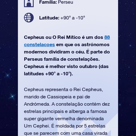
Família:
Perseu
Latitude:
+90° a -10°
Cepheus ou O Rei Mítico é um dos
88
constelacoes
em que os astrónomos
modernos dividiram o céu. É parte do
Perseus família de constelações.
Cepheus é melhor visto outubro (das
latitudes +90° a -10°).
Cepheus representa o Rei Cepheus,
marido de Cassiopeia e pai de
Andrómeda. A constelação contém dez
estrelas principais e alberga a famosa
super gigante vermelha denominada
Um Cephei. É moldada por 5 estrelas
que se parecem com uma casa virada