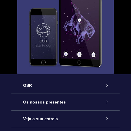
OSR
Serviço
Os nossos presentes
Contactos
Prenda Star Online
Veja a sua estrela