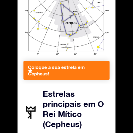
Coloque a sua estrela em
Cepheus!
Estrelas
principais em O
Rei Mítico
(Cepheus)