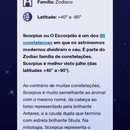
Família:
Zodíaco
Latitude:
+40° a -90°
Scorpius ou O Escorpião é um dos
88
constelacoes
em que os astrónomos
modernos dividiram o céu. É parte do
Zodiac família de constelações.
Scorpius é melhor visto julho (das
latitudes +40° a -90°).
Ao contrário de muitas constelações,
Scorpius é muito semelhante ao animal
com o mesmo nome, da cabeça ao
torso representado pela brilhante
Antares, e a cauda dupla que termina
com estrela brilhante Shula. Na
mitologia, Scorpius representa o