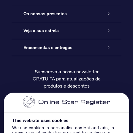
Serviço
Os nossos presentes
Contactos
Prenda Star Online
Veja a sua estrela
O Blog
Pacote Prenda OSR
Registo de Estrela
Encomendas e entregas
Perguntas Frequentes
Super Presente Estrela
App OSR Star Finder
Login do Cliente
Subscreva a nossa newsletter
GRATUITA para atualizações de
Avaliações
O Cartão Presente OSR
Página de Estrela personalizada
Informação de pagamento
produtos e descontos
Presentes corporativos
Um Milhão de Estrelas
Informação de envio
OSR screensaver de estrela
Política de Devolução
This website uses cookies
We use cookies to personalise content and ads, to
App RV fly me to the stars
Constelações
provide social media features and to analyse our