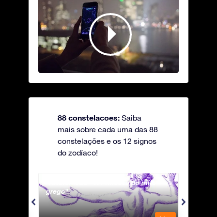
88 constelacoes:
Saiba
mais sobre cada uma das 88
constelações e os 12 signos
do zodíaco!
Andromeda - A Princesa do mito
Antli
grego