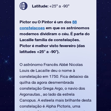
Latitude:
+25° a -90°
Pictor ou O Pintor é um dos
88
constelacoes
em que os astrónomos
modernos dividiram o céu. É parte do
Lacaille família de constelações.
Pictor é melhor visto fevereiro (das
latitudes +25° a -90°).
O astrónomo Francês Abbé Nicolas
Louis de Lacaille deu o nome à
constelação em 1750. Fica debaixo da
quilha da agora desmembrada
constelação Grega Argo, o navio dos
Argonautas., ao lado da estrela
Canopus. A esteela mais brilhante desta
constelação é Alpha Pictoris, uma