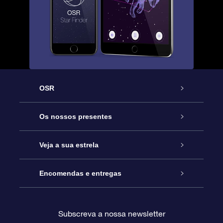
OSR
Serviço
Os nossos presentes
Contactos
Prenda Star Online
Veja a sua estrela
O Blog
Pacote Prenda OSR
Registo de Estrela
Encomendas e entregas
Perguntas Frequentes
Super Presente Estrela
App OSR Star Finder
Login do Cliente
Subscreva a nossa newsletter