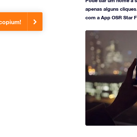
Pode dar um nome à s
apenas alguns cliques
com a App OSR Star F
scopium!