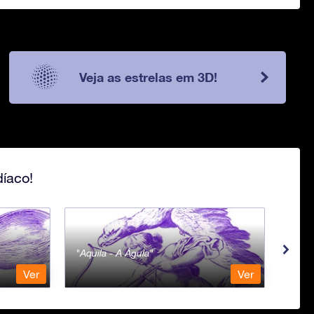
Veja as estrelas em 3D!
íaco!
Aquila - A Águia
Aqua
Ver
Ver