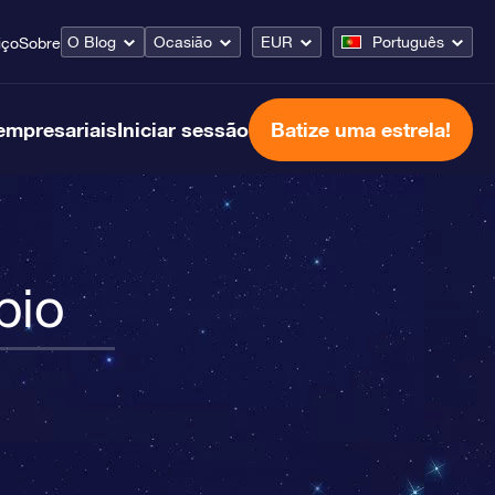
O Blog
Ocasião
EUR
Português
iço
Sobre
empresariais
Iniciar sessão
Batize uma estrela!
pio