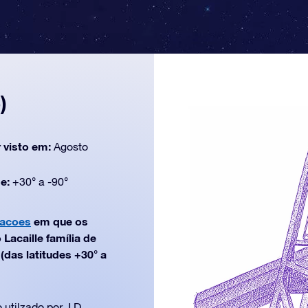
)
 visto em:
Agosto
de:
+30° a -90°
lacoes
em que os
Lacaille família de
(das latitudes +30° a
utilzado por J.D.