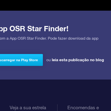
pp OSR Star Finder!
 com a App OSR Star Finder. Pode fazer download da app
leia esta publicação no blog
ou
carregar na Play Store
Veja a sua estrela
Encomendas e