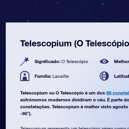
Telescopium (O Telescópio
Significado:
Melhor
O Telescópio
Família:
Latitu
Lacaille
Telescopium ou O Telescópio é um dos
88 conste
astrónomos modernos dividiram o céu. É parte do 
constelações. Telescopium é melhor visto agosto 
-90°).
Telescopium representa um telescópio aéreo como o 