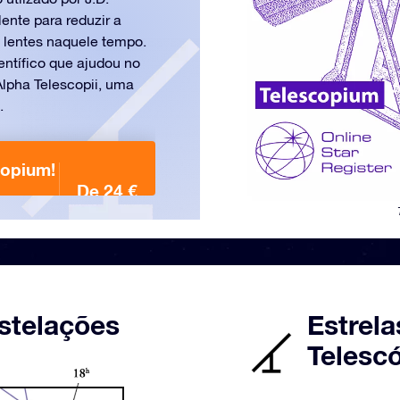
ente para reduzir a
s lentes naquele tempo.
entífico que ajudou no
Alpha Telescopii, uma
.
copium!
De 24 €
stelações
Estrela
Telesc