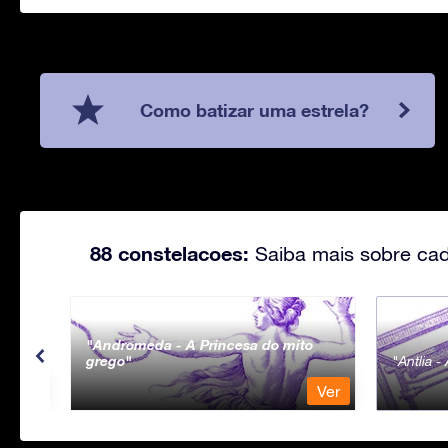
Como batizar uma estrela?
88 constelacoes:
Saiba mais sobre cad
Andromeda - A Princesa do mito
grego
Antlia 
Ver
Ver