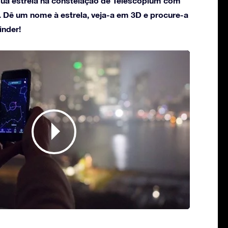
ua estrela na constelação de Telescopium com
. Dê um nome à estrela, veja-a em 3D e procure-a
inder!