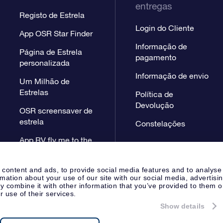
entregas
Registo de Estrela
Login do Cliente
App OSR Star Finder
Informação de
Página de Estrela
pagamento
personalizada
Informação de envio
Um Milhão de
Estrelas
Política de
Devolução
OSR screensaver de
estrela
Constelações
App RV fly me to the
stars
 content and ads, to provide social media features and to analyse
rmation about your use of our site with our social media, advertisi
 combine it with other information that you’ve provided to them o
r use of their services.
Show details
Página de Imprensa
Declaração
Apeldoorn, The Netherlands