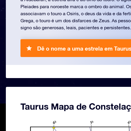
Pleiades para noroeste marca o ombro do animal. Os
associavam o touro a Osiris, o deus da vida e da fert
Grega, o touro é um dos disfarces de Zeus. As pess
signo são generosas, leais, pacientes e persistentes.
Dê o nome a uma estrela em Taurus
Taurus Mapa de Constela