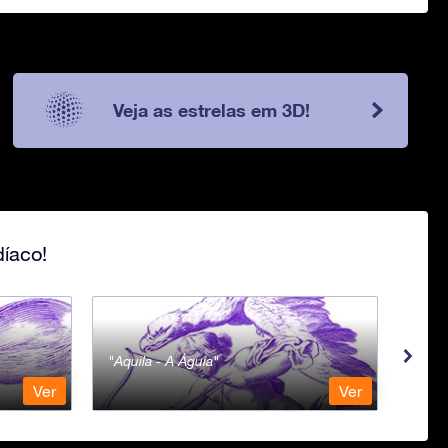
Veja as estrelas em 3D!
íaco!
Aquila - A Águia
Aqua
Ver
Ver