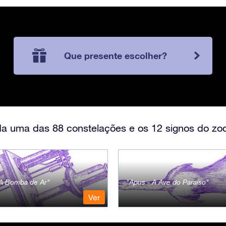
Que presente escolher?
a uma das 88 constelações e os 12 signos do zod
- A Bomba de Ar
Apus - A Ave do Paraíso
Ver