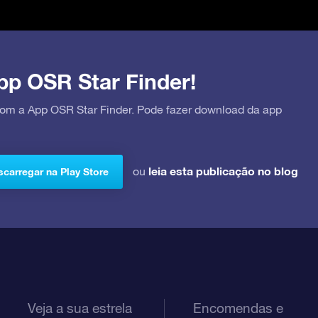
pp OSR Star Finder!
 com a App OSR Star Finder. Pode fazer download da app
leia esta publicação no blog
ou
carregar na Play Store
Veja a sua estrela
Encomendas e