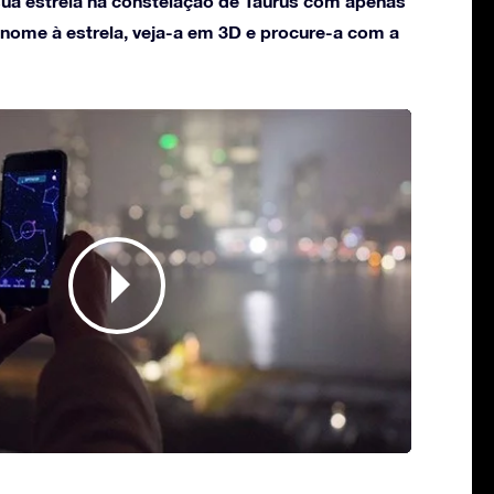
ua estrela na constelação de Taurus com apenas
 nome à estrela, veja-a em 3D e procure-a com a