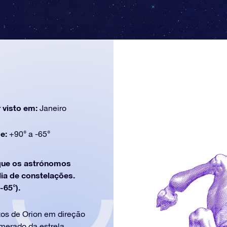
 visto em:
Janeiro
de:
+90° a -65°
ue os astrónomos
lia de constelações.
-65°).
ntos de Orion em direção
omerado da estrela