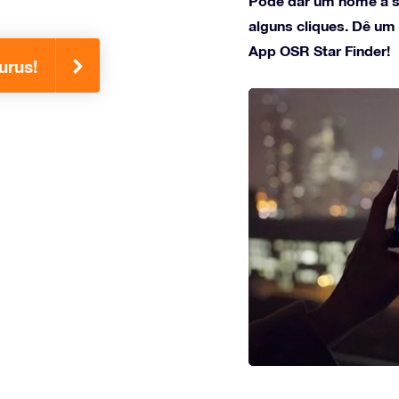
Pode dar um nome à s
alguns cliques. Dê um
App OSR Star Finder!
urus!