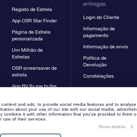
entregas
Registo de Estrela
Login do Cliente
App OSR Star Finder
Informação de
Página de Estrela
pagamento
personalizada
Informação de envio
Um Milhão de
Estrelas
Política de
Devolução
OSR screensaver de
estrela
Constelações
App RV fly me to the
stars
 content and ads, to provide social media features and to analyse
rmation about your use of our site with our social media, advertisi
 combine it with other information that you’ve provided to them o
r use of their services.
Show details
Página de Imprensa
Declaração
Apeldoorn, The Netherlands