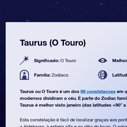
Taurus (O Touro)
Significado:
Melhor
O Touro
Família:
Latitu
Zodíaco
Taurus ou O Touro é um dos
88 constelacoes
em q
modernos dividiram o céu. É parte do Zodiac famí
Taurus é melhor visto janeiro (das latitudes +90° a 
Esta constelação é fácil de localizar graças aos po
a Aldebaran, à estrela alfa e ao olho do touro. O agl