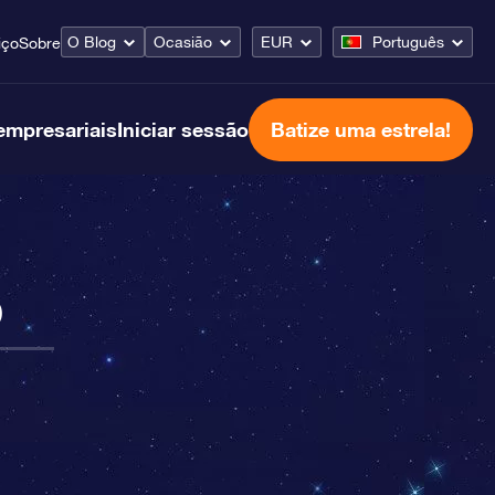
O Blog
Ocasião
EUR
Português
iço
Sobre
empresariais
Iniciar sessão
Batize uma estrela!
o