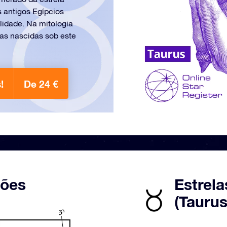
 antigos Egípcios
ilidade. Na mitologia
oas nascidas sob este
!
De 24 €
ções
Estrela
(Taurus