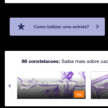
Como batizar uma estrela?
88 constelacoes:
Saiba mais sobre cad
Andromeda - A Princesa do mito
grego
Antlia 
Ver
Ver