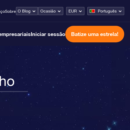
O Blog
Ocasião
EUR
Português
iço
Sobre
empresariais
Iniciar sessão
Batize uma estrela!
nho