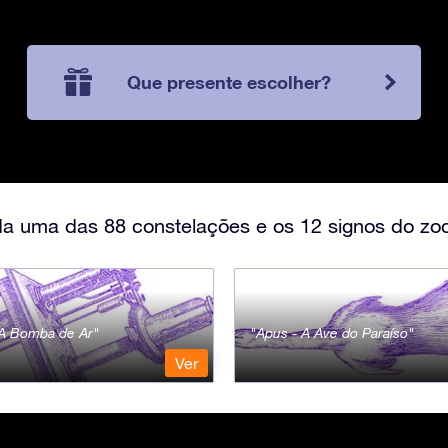
Que presente escolher?
a uma das 88 constelações e os 12 signos do zod
- A Bomba de Ar
Apus - A Ave do Paraíso
Ver