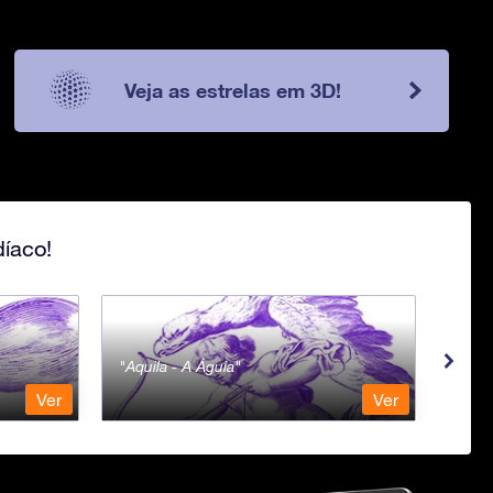
Veja as estrelas em 3D!
íaco!
Aquila - A Águia
Aqua
Ver
Ver