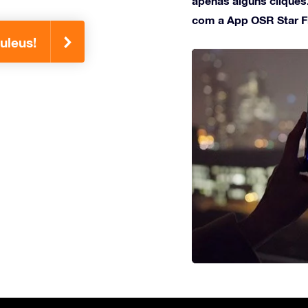
apenas alguns cliques
com a App OSR Star F
uleus!