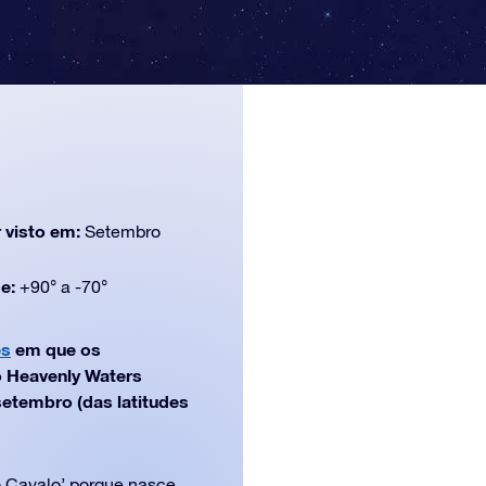
 visto em:
Setembro
de:
+90° a -70°
es
em que os
o Heavenly Waters
setembro (das latitudes
o Cavalo’ porque nasce