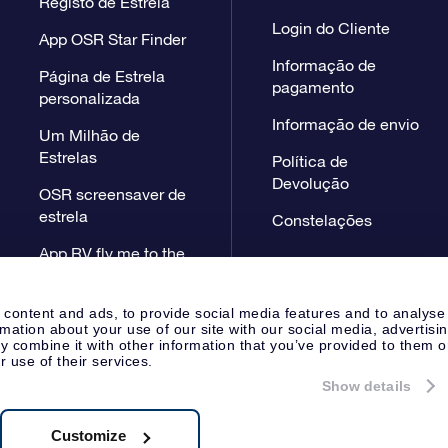
Registo de Estrela
Login do Cliente
App OSR Star Finder
Informação de
Página de Estrela
pagamento
personalizada
Informação de envio
Um Milhão de
Estrelas
Política de
Devolução
OSR screensaver de
estrela
Constelações
App RV fly me to the
stars
 content and ads, to provide social media features and to analyse
rmation about your use of our site with our social media, advertisi
 combine it with other information that you’ve provided to them o
r use of their services.
Show details
Página de Imprensa
Declaração
Apeldoorn, The Netherlands
38.62.722B01
Customize