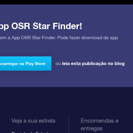
pp OSR Star Finder!
 com a App OSR Star Finder. Pode fazer download da app
leia esta publicação no blog
ou
carregar na Play Store
Veja a sua estrela
Encomendas e
entregas