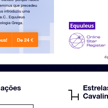
Geminus que precedeu
us introduziu uma
a.C.. Equuleus
ologia Grega.
eus!
De 24 €
Eq
lações
Estrela
Cavali