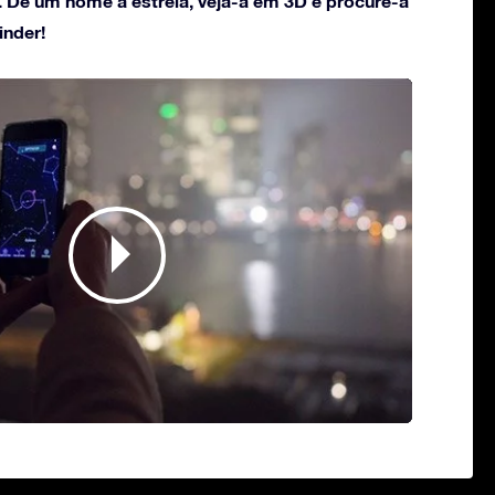
. Dê um nome à estrela, veja-a em 3D e procure-a
inder!