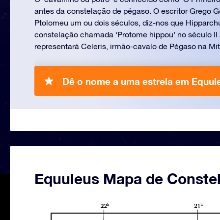
antes da constelação de pégaso. O escritor Grego 
Ptolomeu um ou dois séculos, diz-nos que Hipparch
constelação chamada ‘Protome hippou’ no século II 
representará Celeris, irmão-cavalo de Pégaso na Mit
Dê o nome a uma estrela em Equul
Equuleus Mapa de Conste