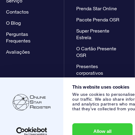
Serviço
Prenda Star Online
Contactos
Pacote Prenda OSR
O Blog
Super Presente
Perguntas
Estrela
Frequentes
O Cartão Presente
Avaliações
OSR
Presentes
corporativos
This website uses cookies
We use cookies to personalise
our traffic. We also share info
and analytics partners who may
that they’ve collected from you
Online Star Register BV
- Laan van de Maagd 83, 7324 BT 
,
Apoio ao Cliente:
help@osr.org
KVK: 60333553, VAT: NL 85
Allow all