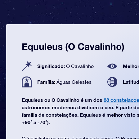
Equuleus (O Cavalinho)
Significado:
Melhor
O Cavalinho
Família:
Latitu
Águas Celestes
Equuleus ou O Cavalinho é um dos
88 constelaco
astrónomos modernos dividiram o céu. É parte d
família de constelações. Equuleus é melhor visto 
+90° a -70°).
O ‘cavalinho ou potro’ é conhecido como ‘O Primeir