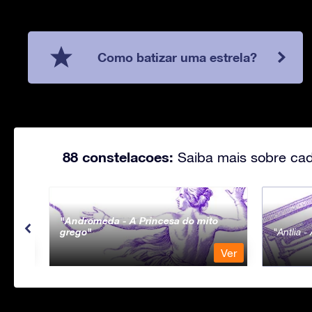
Como batizar uma estrela?
88 constelacoes:
Saiba mais sobre cad
Andromeda - A Princesa do mito
grego
Antlia 
Ver
Ver