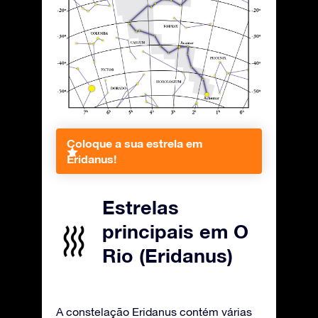
Coloque a sua estrela em
Eridanus!
Estrelas
principais em O
Rio (Eridanus)
A constelação Eridanus contém várias