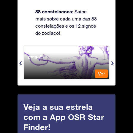
88 constelacoes:
Saiba
mais sobre cada uma das 88
constelações e os 12 signos
do zodíaco!
Andromeda - A Princesa do mito
Antli
grego
Ver
Ver
Veja a sua estrela
com a App OSR Star
Finder!