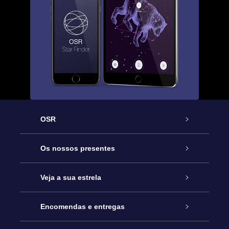
OSR
Serviço
Os nossos presentes
Contactos
Prenda Star Online
Veja a sua estrela
O Blog
Pacote Prenda OSR
Registo de Estrela
Encomendas e entregas