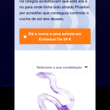
Os Gregos acreditavam que este era o
rio para onde tinha sido atirado Phaeton
por acreditar que conseguia controlar o
coche de sol dos deuses.
Dê o nome a uma estrela em
Eridanus!
De 24 €
Selecione a sua constelação