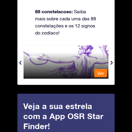
88 constelacoes:
Saiba
mais sobre cada uma das 88
constelações e os 12 signos
do zodíaco!
Andromeda - A Princesa do mito
Antli
grego
Ver
Ver
Veja a sua estrela
com a App OSR Star
Finder!