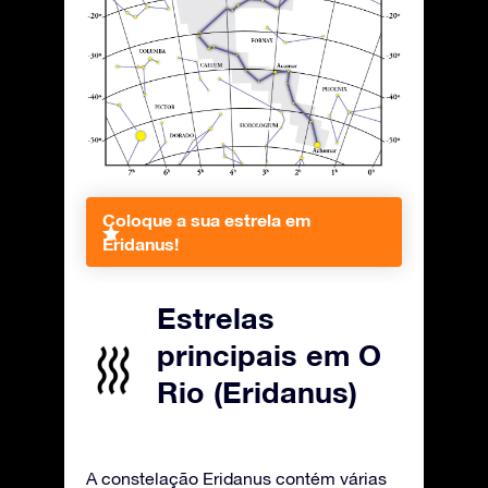
Coloque a sua estrela em
Eridanus!
Estrelas
principais em O
Rio (Eridanus)
A constelação Eridanus contém várias