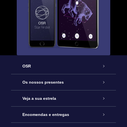
OSR
Serviço
Os nossos presentes
Contactos
Prenda Star Online
Veja a sua estrela
O Blog
Pacote Prenda OSR
Registo de Estrela
Encomendas e entregas