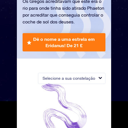
Os Gregos acreditavam que este era o
rio para onde tinha sido atirado Phaeton
por acreditar que conseguia controlar o
coche de sol dos deuses.
Dê o nome a uma estrela em
Eridanus!
De 21 £
Selecione a sua constelação