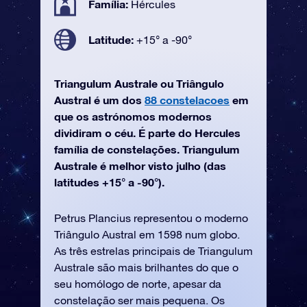
Família:
Hércules
Latitude:
+15° a -90°
Triangulum Australe ou Triângulo
Austral é um dos
88 constelacoes
em
que os astrónomos modernos
dividiram o céu. É parte do Hercules
família de constelações. Triangulum
Australe é melhor visto julho (das
latitudes +15° a -90°).
Petrus Plancius representou o moderno
Triângulo Austral em 1598 num globo.
As três estrelas principais de Triangulum
Australe são mais brilhantes do que o
seu homólogo de norte, apesar da
constelação ser mais pequena. Os