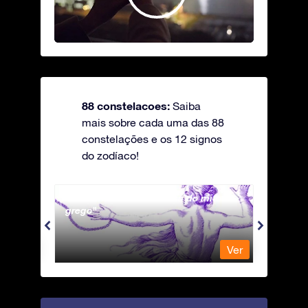
88 constelacoes:
Saiba
mais sobre cada uma das 88
constelações e os 12 signos
do zodíaco!
Andromeda - A Princesa do mito
Antli
grego
Ver
Ver