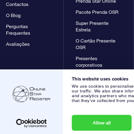
Prenda Star Online
Contactos
Pacote Prenda OSR
O Blog
Super Presente
Perguntas
Estrela
Frequentes
O Cartão Presente
Avaliações
OSR
Presentes
corporativos
This website uses cookies
We use cookies to personalise
our traffic. We also share info
and analytics partners who may
that they’ve collected from you
Online Star Register BV
- Laan van de Maagd 83, 7324 BT 
,
Apoio ao Cliente:
help@osr.org
KVK: 60333553, VAT: NL 85
Allow all