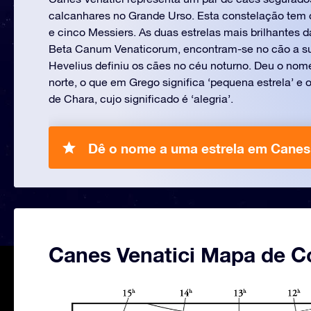
calcanhares no Grande Urso. Esta constelação tem c
e cinco Messiers. As duas estrelas mais brilhantes d
Beta Canum Venaticorum, encontram-se no cão a sul
Hevelius definiu os cães no céu noturno. Deu o nom
norte, o que em Grego significa ‘pequena estrela’ e 
de Chara, cujo significado é ‘alegria’.
Dê o nome a uma estrela em Canes 
Canes Venatici Mapa de C