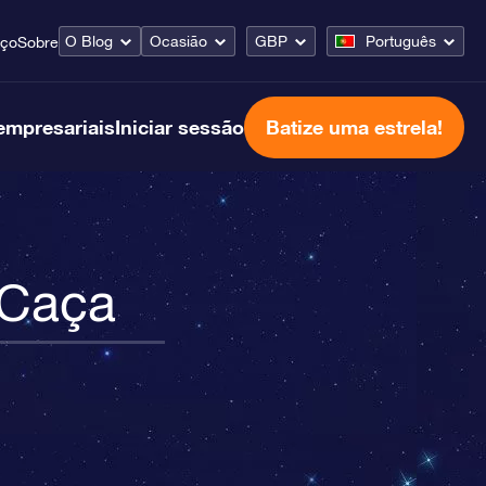
O Blog
Ocasião
GBP
Português
iço
Sobre
empresariais
Iniciar sessão
Batize uma estrela!
 Caça