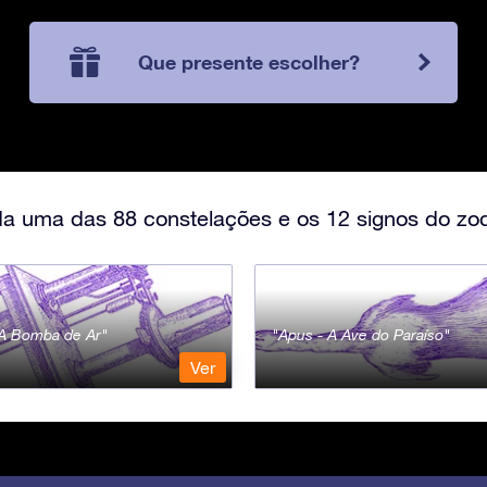
Que presente escolher?
a uma das 88 constelações e os 12 signos do zod
- A Bomba de Ar
Apus - A Ave do Paraíso
Ver