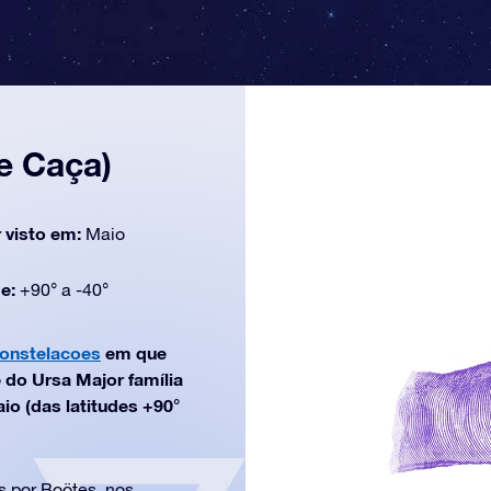
e Caça)
 visto em:
Maio
de:
+90° a -40°
constelacoes
em que
 do Ursa Major família
io (das latitudes +90°
s por Boötes, nos