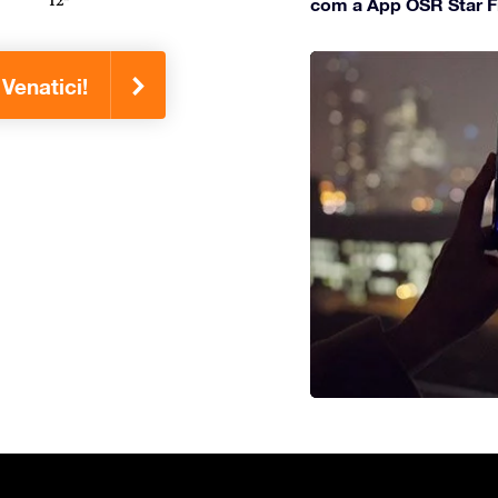
com a App OSR Star F
Venatici!