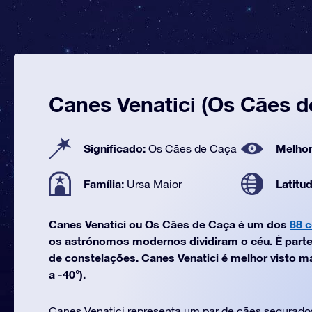
Canes Venatici (Os Cães d
Significado:
Melhor
Os Cães de Caça
Família:
Latitu
Ursa Maior
Canes Venatici ou Os Cães de Caça é um dos
88 
os astrónomos modernos dividiram o céu. É parte
de constelações. Canes Venatici é melhor visto ma
a -40°).
Canes Venatici representa um par de cães segurado