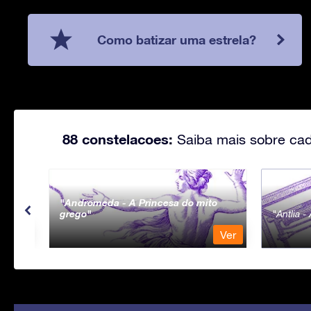
Como batizar uma estrela?
88 constelacoes:
Saiba mais sobre cad
Andromeda - A Princesa do mito
grego
Antlia 
Ver
Ver