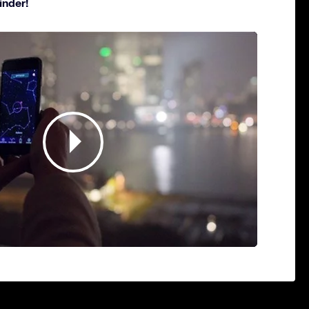
inder!