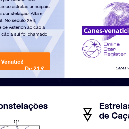
inco estrelas principais
a constelação, Alfa e
. No século XVII,
e de Asterion ao cão a
o cão a sul foi chamado
Venatici!
De 21 £
Canes V
onstelações
Estrela
de Caça