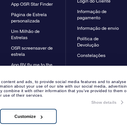
Login do Cliente
App OSR Star Finder
Informação de
Página de Estrela
pagamento
personalizada
Informação de envio
Um Milhão de
Estrelas
Política de
Devolução
OSR screensaver de
estrela
Constelações
App RV fly me to the
stars
 content and ads, to provide social media features and to analyse
rmation about your use of our site with our social media, advertisi
 combine it with other information that you’ve provided to them o
r use of their services.
Show details
Página de Imprensa
Declaração
Apeldoorn, The Netherlands
38.62.722B01
Customize