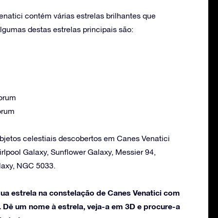
natici contém várias estrelas brilhantes que
Algumas destas estrelas principais são:
orum
orum
bjetos celestiais descobertos em Canes Venatici
rlpool Galaxy, Sunflower Galaxy, Messier 94,
laxy, NGC 5033.
a estrela na constelação de Canes Venatici com
. Dê um nome à estrela, veja-a em 3D e procure-a