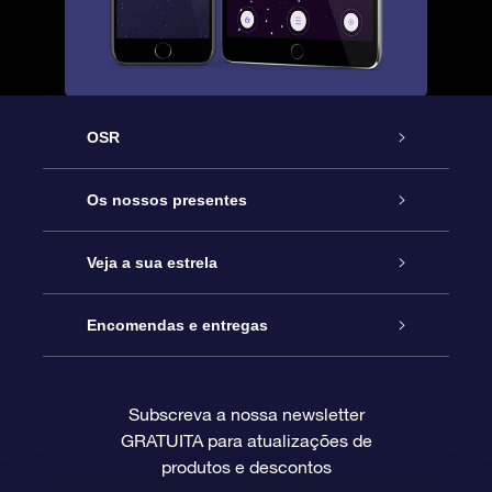
OSR
Serviço
Os nossos presentes
Contactos
Prenda Star Online
Veja a sua estrela
O Blog
Pacote Prenda OSR
Registo de Estrela
Encomendas e entregas
Perguntas Frequentes
Super Presente Estrela
App OSR Star Finder
Login do Cliente
Subscreva a nossa newsletter
GRATUITA para atualizações de
Avaliações
O Cartão Presente OSR
Página de Estrela personalizada
Informação de pagamento
produtos e descontos