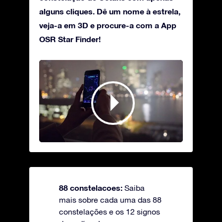
alguns cliques. Dê um nome à estrela,
veja-a em 3D e procure-a com a App
OSR Star Finder!
88 constelacoes:
Saiba
mais sobre cada uma das 88
constelações e os 12 signos