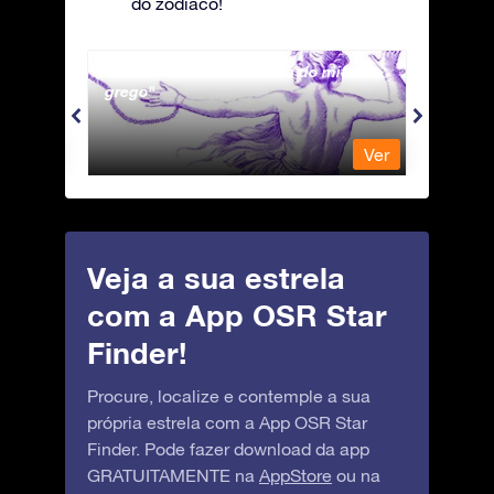
do zodíaco!
Andromeda - A Princesa do mito
Antli
grego
Ver
Ver
Veja a sua estrela
com a App OSR Star
Finder!
Procure, localize e contemple a sua
própria estrela com a App OSR Star
Finder. Pode fazer download da app
GRATUITAMENTE na
AppStore
ou na