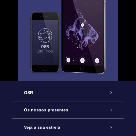
OSR
Serviço
Os nossos presentes
Contactos
Prenda Star Online
Veja a sua estrela