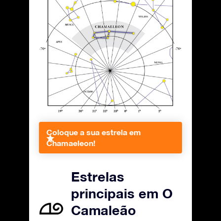
Coloque a sua estrela em
Chamaeleon!
Estrelas
principais em O
Camaleão