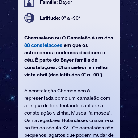
Família:
Bayer
Latitude:
0° a -90°
Chamaeleon ou O Camaleão é um dos
88 constelacoes
em que os
astrónomos modernos dividiram o
céu. É parte do Bayer família de
constelações. Chamaeleon é melhor
visto abril (das latitudes 0° a -90°).
A constelação Chamaeleon é
representada como um camaleão com
a língua de fora tentando capturar a
constelação vizinha, Musca, ‘a mosca’.
Os navegadores Holandeses criaram-na
no fim do século XVI. Os camaleões são
pequenos lagartos que podem mudar de