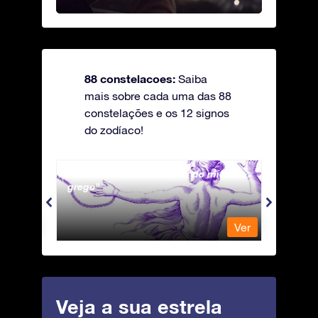
88 constelacoes:
Saiba
mais sobre cada uma das 88
constelações e os 12 signos
do zodíaco!
Andromeda - A Princesa do mito
Antli
grego
Ver
Ver
Veja a sua estrela