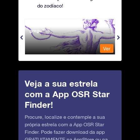
do zodíaco!
Andromeda - A Princesa do mito
Antli
grego
Ver
Ver
Veja a sua estrela
com a App OSR Star
Finder!
Procure, localize e contemple a sua
própria estrela com a App OSR Star
Finder. Pode fazer download da app
GRATUITAMENTE na
AppStore
ou na