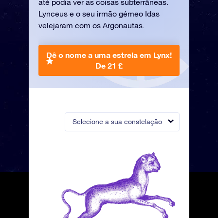
até podia ver as coisas subterrâneas.
Lynceus e o seu irmão gémeo Idas
velejaram com os Argonautas.
Dê o nome a uma estrela em Lynx!
De 21 £
Selecione a sua constelação