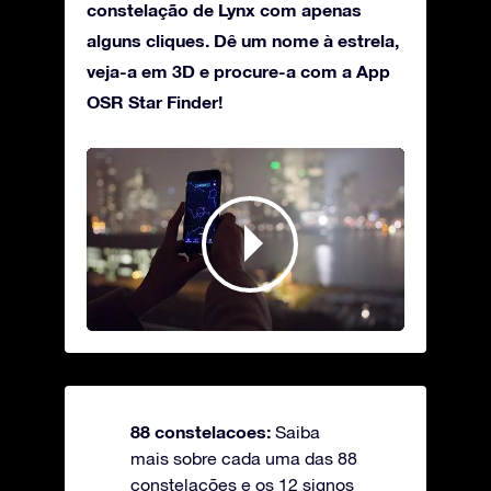
constelação de Lynx com apenas
alguns cliques. Dê um nome à estrela,
veja-a em 3D e procure-a com a App
OSR Star Finder!
88 constelacoes:
Saiba
mais sobre cada uma das 88
constelações e os 12 signos