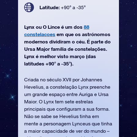
Latitude:
+90° a -35°
Lynx ou O Lince é um dos
88
constelacoes
em que os astrónomos
modernos dividiram o céu. É parte do
Ursa Major família de constelações.
Lynx é melhor visto março (das
latitudes +90° a -35°).
Criada no século XVII por Johannes
Hevelius, a constelação Lynx preenche
um grande espaço entre Auriga e Ursa
Maior. O Lynx tem sete estrelas
principais que configuram a sua forma.
Não se sabe se Hevelius tinha em
mente a personagem Lynceus que tinha
a maior capacidade de ver do mundo –