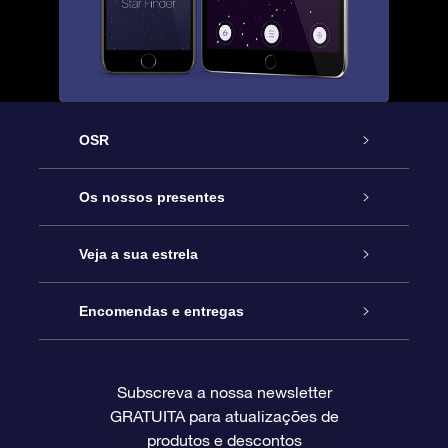
OSR
Serviço
Os nossos presentes
Contactos
Prenda Star Online
Veja a sua estrela
O Blog
Pacote Prenda OSR
Registo de Estrela
Encomendas e entregas
Perguntas Frequentes
Super Presente Estrela
App OSR Star Finder
Login do Cliente
Subscreva a nossa newsletter
GRATUITA para atualizações de
Avaliações
O Cartão Presente OSR
Página de Estrela personalizada
Informação de pagamento
produtos e descontos