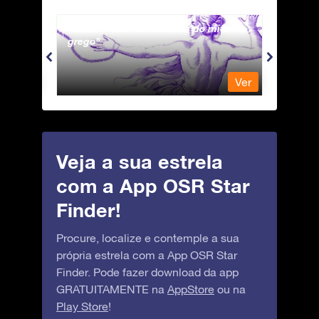
Andromeda - A Princesa do mito
Antli
grego
Ver
Ver
Veja a sua estrela
com a App OSR Star
Finder!
Procure, localize e contemple a sua
própria estrela com a App OSR Star
Finder. Pode fazer download da app
GRATUITAMENTE na
AppStore
ou na
Play Store
!