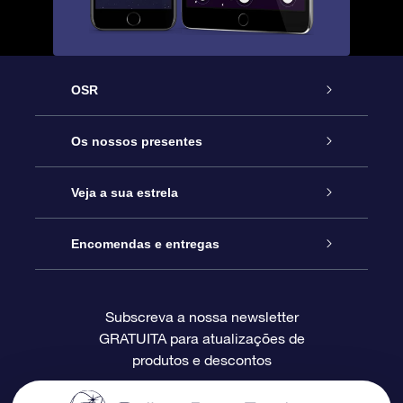
OSR
Serviço
Os nossos presentes
Contactos
Prenda Star Online
Veja a sua estrela
O Blog
Pacote Prenda OSR
Registo de Estrela
Encomendas e entregas
Perguntas Frequentes
Super Presente Estrela
App OSR Star Finder
Login do Cliente
Subscreva a nossa newsletter
GRATUITA para atualizações de
Avaliações
O Cartão Presente OSR
Página de Estrela personalizada
Informação de pagamento
produtos e descontos
Presentes corporativos
Um Milhão de Estrelas
Informação de envio