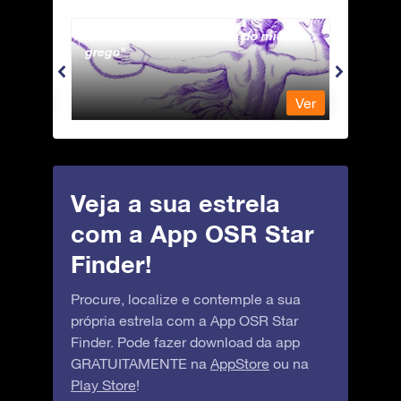
Andromeda - A Princesa do mito
Antli
grego
Ver
Ver
Veja a sua estrela
com a App OSR Star
Finder!
Procure, localize e contemple a sua
própria estrela com a App OSR Star
Finder. Pode fazer download da app
GRATUITAMENTE na
AppStore
ou na
Play Store
!