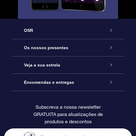
OSR
Serviço
Os nossos presentes
Contactos
Prenda Star Online
Veja a sua estrela
O Blog
Pacote Prenda OSR
Registo de Estrela
Encomendas e entregas
Perguntas Frequentes
Super Presente Estrela
App OSR Star Finder
Login do Cliente
Subscreva a nossa newsletter
GRATUITA para atualizações de
Avaliações
O Cartão Presente OSR
Página de Estrela personalizada
Informação de pagamento
produtos e descontos
Presentes corporativos
Um Milhão de Estrelas
Informação de envio