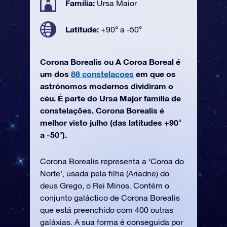
Família:
Ursa Maior
Latitude:
+90° a -50°
Corona Borealis ou A Coroa Boreal é
um dos
88 constelacoes
em que os
astrónomos modernos dividiram o
céu. É parte do Ursa Major família de
constelações. Corona Borealis é
melhor visto julho (das latitudes +90°
a -50°).
Corona Borealis representa a ‘Coroa do
Norte’, usada pela filha (Ariadne) do
deus Grego, o Rei Minos. Contém o
conjunto galáctico de Corona Borealis
que está preenchido com 400 outras
galáxias. A sua forma é conseguida por