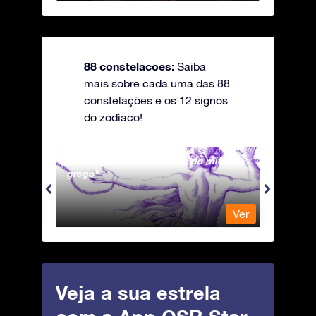
88 constelacoes:
Saiba
mais sobre cada uma das 88
constelações e os 12 signos
do zodíaco!
Andromeda - A Princesa do mito
Antli
grego
Ver
Ver
Veja a sua estrela