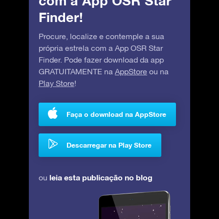
com a App OSR Star
Finder!
Procure, localize e contemple a sua
própria estrela com a App OSR Star
Finder. Pode fazer download da app
GRATUITAMENTE na
AppStore
ou na
Play Store
!
Faça o download na AppStore
Descarregar na Play Store
leia esta publicação no blog
ou