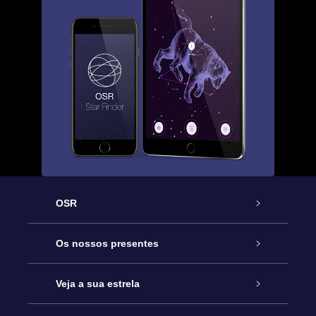
OSR
Serviço
Os nossos presentes
Contactos
Prenda Star Online
Veja a sua estrela