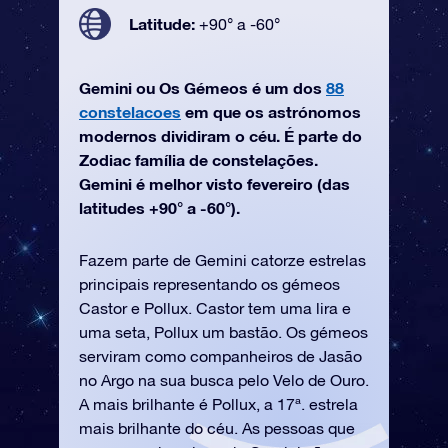
Latitude:
+90° a -60°
Gemini ou Os Gémeos é um dos
88
constelacoes
em que os astrónomos
modernos dividiram o céu. É parte do
Zodiac família de constelações.
Gemini é melhor visto fevereiro (das
latitudes +90° a -60°).
Fazem parte de Gemini catorze estrelas
principais representando os gémeos
Castor e Pollux. Castor tem uma lira e
uma seta, Pollux um bastão. Os gémeos
serviram como companheiros de Jasão
no Argo na sua busca pelo Velo de Ouro.
A mais brilhante é Pollux, a 17ª. estrela
mais brilhante do céu. As pessoas que