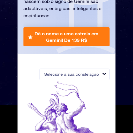
nascem sob o signo de Gemini são
adaptáveis, enérgicas, inteligentes e
espirituosas.
Dê o nome a uma estrela em
Gemini!
De 139 R$
Selecione a sua constelação