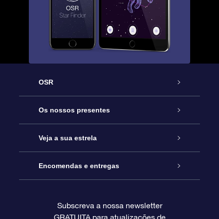
OSR
Serviço
Os nossos presentes
Contactos
Prenda Star Online
Veja a sua estrela
O Blog
Pacote Prenda OSR
Registo de Estrela
Encomendas e entregas
Perguntas Frequentes
Super Presente Estrela
App OSR Star Finder
Login do Cliente
Subscreva a nossa newsletter
GRATUITA para atualizações de