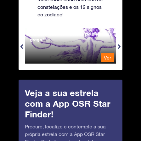
constelações e os 12 signos
do zodíaco!
Andromeda - A Princesa do mito
Antli
grego
Ver
Ver
Veja a sua estrela
com a App OSR Star
Finder!
Procure, localize e contemple a sua
própria estrela com a App OSR Star