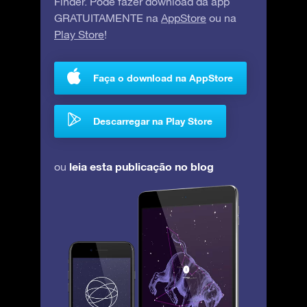
Finder. Pode fazer download da app
GRATUITAMENTE na
AppStore
ou na
Play Store
!
Faça o download na AppStore
Descarregar na Play Store
leia esta publicação no blog
ou