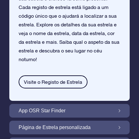
Cada registo de estrela está ligado a um
código único que o ajudará a localizar a sua
estrela. Explore os detalhes da sua estrela e
veja o nome da estrela, data da estrela, cor
da estrela e mais. Saiba qual o aspeto da sua
estrela e descubra o seu lugar no céu
noturno!
Visite o Registo de Estrela
App OSR Star Finder
Localize a Sua Própria Estrela no Céu
Página de Estrela personalizada
Noturno com a App OSR Star Finder