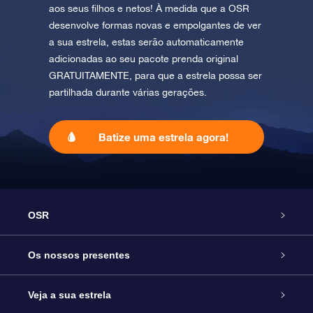
aos seus filhos e netos! À medida que a OSR
desenvolve formas novas e empolgantes de ver
a sua estrela, estas serão automaticamente
adicionadas ao seu pacote prenda original
GRATUITAMENTE, para que a estrela possa ser
partilhada durante várias gerações.
Batize uma estrela agora!
OSR
Serviço
Os nossos presentes
Contactos
Prenda Star Online
Veja a sua estrela