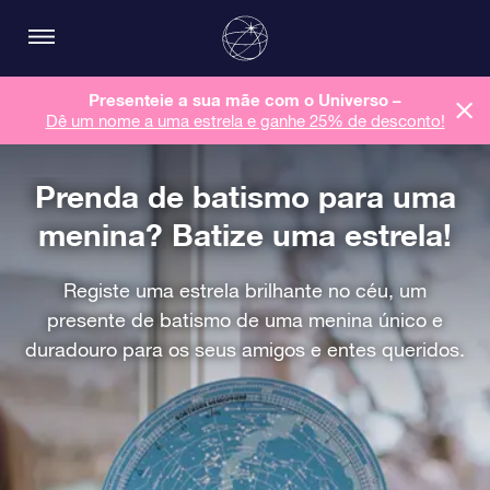
Presenteie a sua mãe com o Universo –
Dê um nome a uma estrela e ganhe 25% de desconto!
Prenda de batismo para uma
menina? Batize uma estrela!
Registe uma estrela brilhante no céu, um
presente de batismo de uma menina único e
duradouro para os seus amigos e entes queridos.