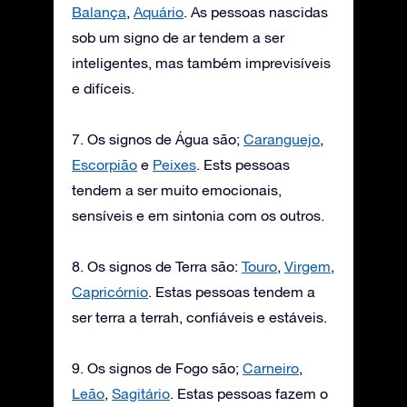
Balança
,
Aquário
. As pessoas nascidas
sob um signo de ar tendem a ser
inteligentes, mas também imprevisíveis
e difíceis.
7. Os signos de Água são;
Caranguejo
,
Escorpião
e
Peixes
. Ests pessoas
tendem a ser muito emocionais,
sensíveis e em sintonia com os outros.
8. Os signos de Terra são:
Touro
,
Virgem
,
Capricórnio
. Estas pessoas tendem a
ser terra a terrah, confiáveis e estáveis.
9. Os signos de Fogo são;
Carneiro
,
Leão
,
Sagitário
. Estas pessoas fazem o