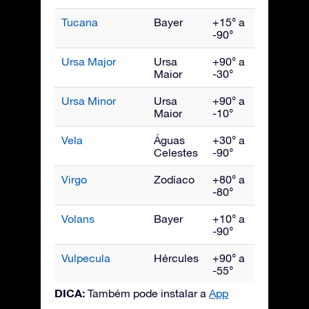
Tucana
Bayer
+15° a
Novem
-90°
Ursa Major
Ursa
+90° a
Abril
Maior
-30°
Ursa Minor
Ursa
+90° a
Junho
Maior
-10°
Vela
Águas
+30° a
Março
Celestes
-90°
Virgo
Zodíaco
+80° a
Maio
-80°
Volans
Bayer
+10° a
Março
-90°
Vulpecula
Hércules
+90° a
Setem
-55°
DICA:
Também pode instalar a
App