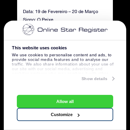
Data: 19 de Fevereiro – 20 de Março
Signo: O Peixe
Características: Flutuante, Profundo,
Imaginativo, Reativo, Indeciso
This website uses cookies
We use cookies to personalise content and ads, to
provide social media features and to analyse our
traffic. We also share information about your use of
our site with our social media, advertising and
analytics partners who may combine it with other
information that you’ve provided to them or that
Show details
they’ve collected from your use of their services.
Allow all
Créditos de imagem: Pixabay
Customize
20 Factos sobre as