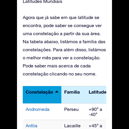
Latitudes Mundiais
Agora que já sabe em que latitude se
encontra, pode saber se consegue ver
uma constelação a partir da sua área.
Na tabela abaixo, listámos a família das
constelações. Para além disso, listámos
o melhor mês para ver a constelação.
Pode saber mais acerca de cada
constelação clicando no seu nome.
Constelação
Família
Latitudes
Melho
visto
Andromeda
Perseu
+90° a
Novem
-40°
Antlia
Lacaille
+45° a
Abril