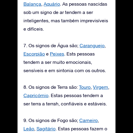
Balança
,
Aquário
. As pessoas nascidas
sob um signo de ar tendem a ser
inteligentes, mas também imprevisíveis
e difíceis.
7. Os signos de Água são;
Caranguejo
,
Escorpião
e
Peixes
. Ests pessoas
tendem a ser muito emocionais,
sensíveis e em sintonia com os outros.
8. Os signos de Terra são:
Touro
,
Virgem
,
Capricórnio
. Estas pessoas tendem a
ser terra a terrah, confiáveis e estáveis.
9. Os signos de Fogo são;
Carneiro
,
Leão
,
Sagitário
. Estas pessoas fazem o