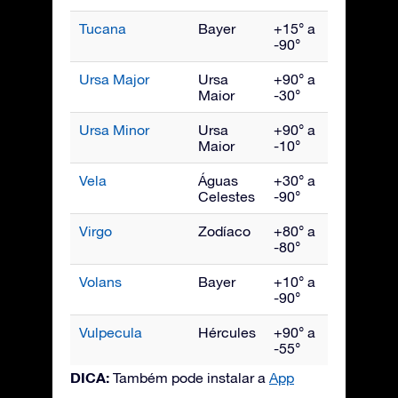
Tucana
Bayer
+15° a
Novem
-90°
Ursa Major
Ursa
+90° a
Abril
Maior
-30°
Ursa Minor
Ursa
+90° a
Junho
Maior
-10°
Vela
Águas
+30° a
Março
Celestes
-90°
Virgo
Zodíaco
+80° a
Maio
-80°
Volans
Bayer
+10° a
Março
-90°
Vulpecula
Hércules
+90° a
Setem
-55°
DICA:
Também pode instalar a
App