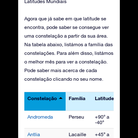
Latitudes Mundiais
Agora que já sabe em que latitude se
encontra, pode saber se consegue ver
uma constelação a partir da sua área.
Na tabela abaixo, listámos a família das
constelações. Para além disso, listámos
o melhor mês para ver a constelação.
Pode saber mais acerca de cada
constelação clicando no seu nome.
Constelação
Família
Latitudes
Melho
visto
Andromeda
Perseu
+90° a
Novem
-40°
Antlia
Lacaille
+45° a
Abril