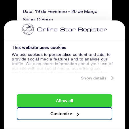
Data: 19 de Fevereiro – 20 de Março
Signo: O Peixe
Características: Flutuante, Profundo,
Imaginativo, Reativo, Indeciso
This website uses cookies
We use cookies to personalise content and ads, to
provide social media features and to analyse our
traffic. We also share information about your use of
our site with our social media, advertising and
analytics partners who may combine it with other
information that you’ve provided to them or that
Show details
they’ve collected from your use of their services.
Allow all
Créditos de imagem: Pixabay
Customize
20 Factos sobre as