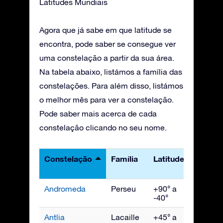
Latitudes Mundiais
Agora que já sabe em que latitude se
encontra, pode saber se consegue ver
uma constelação a partir da sua área.
Na tabela abaixo, listámos a família das
constelações. Para além disso, listámos
o melhor mês para ver a constelação.
Pode saber mais acerca de cada
constelação clicando no seu nome.
Constelação
Família
Latitudes
Melho
visto
Andromeda
Perseu
+90° a
Novem
-40°
Antlia
Lacaille
+45° a
Abril