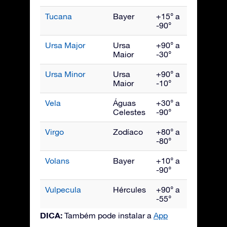
Tucana
Bayer
+15° a
Novem
-90°
Ursa Major
Ursa
+90° a
Abril
Maior
-30°
Ursa Minor
Ursa
+90° a
Junho
Maior
-10°
Vela
Águas
+30° a
Março
Celestes
-90°
Virgo
Zodíaco
+80° a
Maio
-80°
Volans
Bayer
+10° a
Março
-90°
Vulpecula
Hércules
+90° a
Setem
-55°
DICA:
Também pode instalar a
App