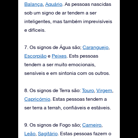
Balança
,
Aquário
. As pessoas nascidas
sob um signo de ar tendem a ser
inteligentes, mas também imprevisíveis
e difíceis.
7. Os signos de Água são;
Caranguejo
,
Escorpião
e
Peixes
. Ests pessoas
tendem a ser muito emocionais,
sensíveis e em sintonia com os outros.
8. Os signos de Terra são:
Touro
,
Virgem
,
Capricórnio
. Estas pessoas tendem a
ser terra a terrah, confiáveis e estáveis.
9. Os signos de Fogo são;
Carneiro
,
Leão
,
Sagitário
. Estas pessoas fazem o