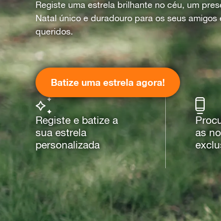
Registe uma estrela brilhante no céu, um pre
Natal único e duradouro para os seus amigos 
queridos.
Batize uma estrela agora!
Registe e batize a
Procu
sua estrela
as n
personalizada
exclu