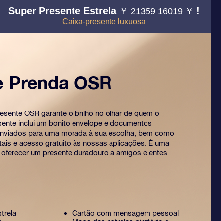
Super Presente Estrela
!
￥ 21359
16019 ￥
Caixa-presente luxuosa
e Prenda OSR
esente OSR garante o brilho no olhar de quem o
sente inclui um bonito envelope e documentos
enviados para uma morada à sua escolha, bem como
ais e acesso gratuito às nossas aplicações. É uma
 oferecer um presente duradouro a amigos e entes
strela
Cartão com mensagem pessoal