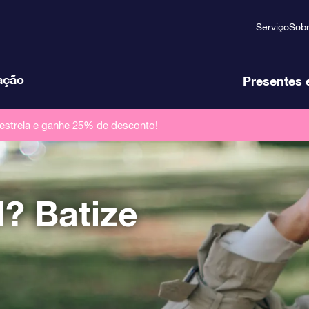
Serviço
Sob
ação
Presentes 
strela e ganhe 25% de desconto!
? Batize