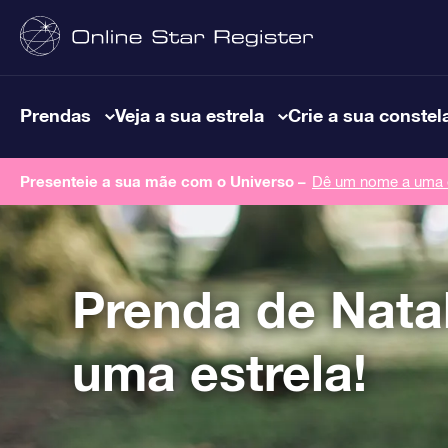
Prendas
Veja a sua estrela
Crie a sua constel
Presenteie a sua mãe com o Universo –
Dê um nome a uma e
Prenda de Natal
uma estrela!