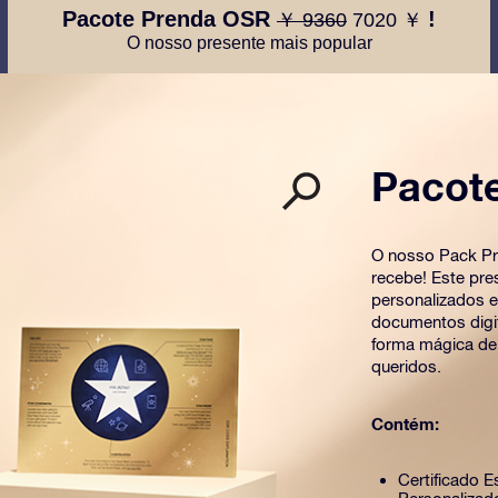
Pacote Prenda OSR
!
￥ 9360
7020 ￥
O nosso presente mais popular
Pacot
O nosso Pack Pr
recebe! Este pre
personalizados 
documentos digit
forma mágica de
queridos.
Contém:
Certificado E