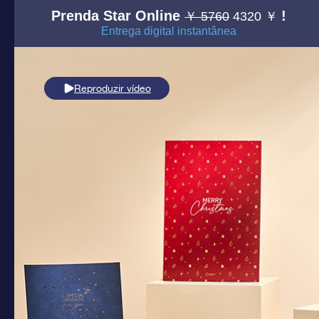
Prenda Star Online
!
￥ 5760
4320 ￥
Entrega digital instantânea
Reproduzir vídeo