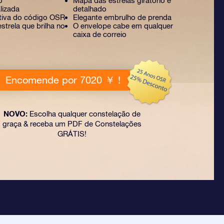
o
Mapa das estrelas giratório e
lizada
detalhado
ativa do código OSR
Elegante embrulho de prenda
strela que brilha no
O envelope cabe em qualquer
caixa de correio
Encomende por 7020 ￥ !
NOVO:
Escolha qualquer constelação de
graça & receba um PDF de Constelações
GRÁTIS!