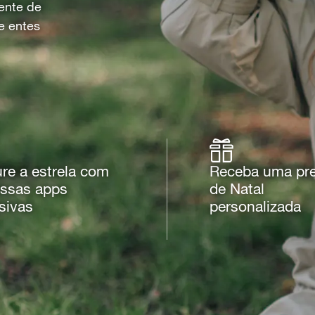
sente de
e entes
re a estrela com
Receba uma pr
ossas apps
de Natal
sivas
personalizada