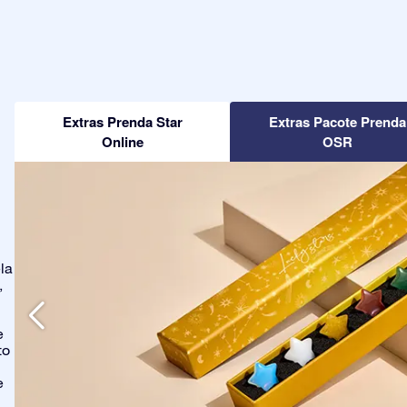
Extras Prenda Star
Extras Pacote Prenda
Online
OSR
la
,
e
to
e