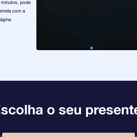
s minutos, pode
estrela com a
página
scolha o seu present