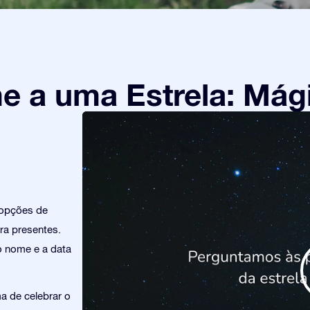
 a uma Estrela: Mági
 opções de
ra presentes.
o nome e a data
a de celebrar o