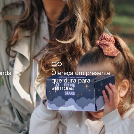
enda
Ofereça um presente
que dura para
sempre!