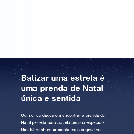
sempre uma prenda com uma ideia divertida por trás.
No OSR.org, pode dar o nome de uma pessoa às
coordenadas de uma estrela única, on-line.
Resumindo, uma estrela do Online Star Register
ofusca com facilidade todas as outras prendas de
Natal.
Batizar uma estrela é
uma prenda de Natal
única e sentida
Com dificuldades em encontrar a prenda de
Natal perfeita para aquela pessoa especial?
Não há nenhum presente mais original no