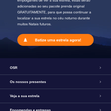
empolgantes de ver a sua estrela, estas serão
adicionadas ao seu pacote prenda original
GRATUITAMENTE, para que possa continuar a
localizar a sua estrela no céu noturno durante
muitos Natais futuros.
Batize uma estrela agora!
OSR
Serviço
Os nossos presentes
Contactos
Prenda Star Online
Veja a sua estrela
O Blog
Pacote Prenda OSR
Registo de Estrela
Encomendas e entregas