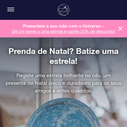
Presenteie a sua mãe com o Universo –
Dê um nome a uma estrela e ganhe 25% de desconto!
Prenda de Natal? Batize uma
estrela!
Registe uma estrela brilhante no céu, um
presente de Natal único e duradouro para os seus
amigos e entes queridos.