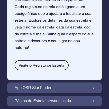
Cada registo de estrela está ligado a um
código único que o ajudará a localizar a sua
estrela. Explore os detalhes da sua estrela e
veja o nome da estrela, data da estrela, cor
da estrela e mais. Saiba qual o aspeto da sua
estrela e descubra o seu lugar no céu
noturno!
Visite o Registo de Estrela
App OSR Star Finder
Localize a Sua Própria Estrela no Céu
Página de Estrela personalizada
Noturno com a App OSR Star Finder