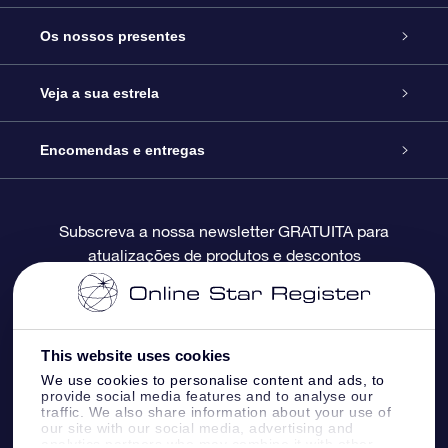
Serviço
Os nossos presentes
Contactos
Prenda Star Online
Veja a sua estrela
O Blog
Pacote Prenda OSR
Registo de Estrela
Encomendas e entregas
Perguntas Frequentes
Super Presente Estrela
App OSR Star Finder
Login do Cliente
Subscreva a nossa newsletter GRATUITA para
atualizações de produtos e descontos
Avaliações
O Cartão Presente OSR
Página de Estrela personalizada
Informação de pagamento
Presentes corporativos
Um Milhão de Estrelas
Informação de envio
This website uses cookies
OSR screensaver de estrela
Política de Devolução
We use cookies to personalise content and ads, to
provide social media features and to analyse our
traffic. We also share information about your use of
our site with our social media, advertising and
App RV fly me to the stars
Constelações
analytics partners who may combine it with other