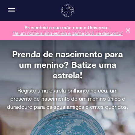
Presenteie a sua mãe com o Universo –
Dê um nome a uma estrela e ganhe 25% de desconto!
Prenda de nascimento para
um menino? Batize uma
estrela!
Registe uma estrela brilhante no céu, um
presente de nascimento de um menino único e
duradouro para os seus amigos e entes queridos.