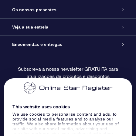
Serviço
Os nossos presentes
Contactos
Prenda Star Online
Veja a sua estrela
O Blog
Pacote Prenda OSR
Registo de Estrela
Encomendas e entregas
Perguntas Frequentes
Super Presente Estrela
App OSR Star Finder
Login do Cliente
Subscreva a nossa newsletter GRATUITA para
atualizações de produtos e descontos
Avaliações
O Cartão Presente OSR
Página de Estrela personalizada
Informação de pagamento
Presentes corporativos
Um Milhão de Estrelas
Informação de envio
This website uses cookies
OSR screensaver de estrela
Política de Devolução
We use cookies to personalise content and ads, to
provide social media features and to analyse our
traffic. We also share information about your use of
our site with our social media, advertising and
App RV fly me to the stars
Constelações
analytics partners who may combine it with other