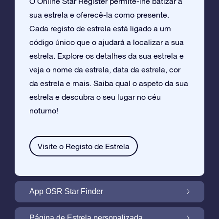
O Online Star Register permite-lhe batizar a
sua estrela e oferecê-la como presente.
Cada registo de estrela está ligado a um
código único que o ajudará a localizar a sua
estrela. Explore os detalhes da sua estrela e
veja o nome da estrela, data da estrela, cor
da estrela e mais. Saiba qual o aspeto da sua
estrela e descubra o seu lugar no céu
noturno!
Visite o Registo de Estrela
App OSR Star Finder
Localize a Sua Própria Estrela no Céu
Página de Estrela personalizada