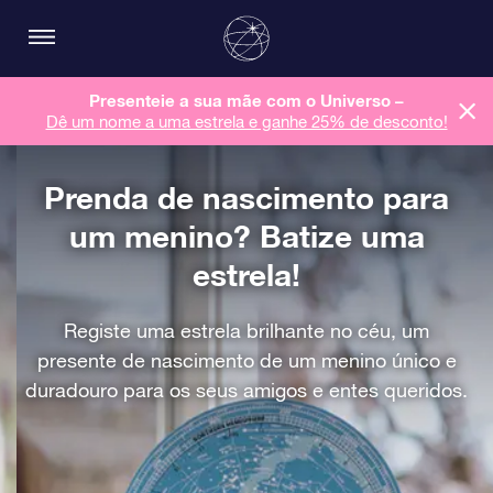
Presenteie a sua mãe com o Universo –
Dê um nome a uma estrela e ganhe 25% de desconto!
Prenda de nascimento para
um menino? Batize uma
estrela!
Registe uma estrela brilhante no céu, um
presente de nascimento de um menino único e
duradouro para os seus amigos e entes queridos.