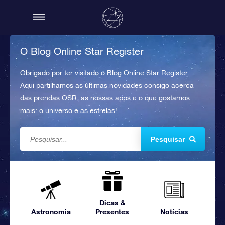
O Blog Online Star Register
Obrigado por ter visitado o Blog Online Star Register.
Aqui partilhamos as últimas novidades consigo acerca
das prendas OSR, as nossas apps e o que gostamos
mais: o universo e as estrelas!
Pesquisar
Dicas &
Astronomia
Presentes
Notícias