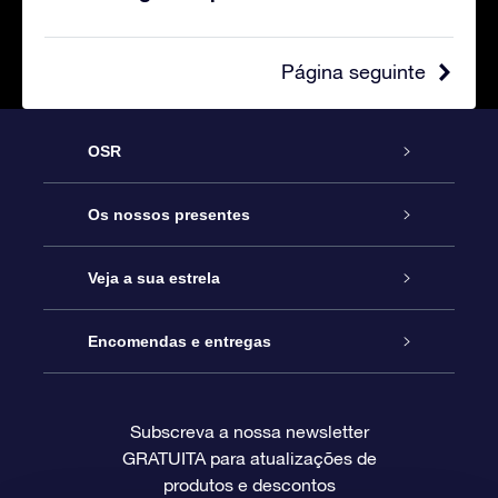
Página seguinte
OSR
Serviço
Os nossos presentes
Contactos
Prenda Star Online
Veja a sua estrela
O Blog
Pacote Prenda OSR
Registo de Estrela
Encomendas e entregas
Perguntas Frequentes
Super Presente Estrela
App OSR Star Finder
Login do Cliente
Subscreva a nossa newsletter
GRATUITA para atualizações de
Avaliações
O Cartão Presente OSR
Página de Estrela personalizada
Informação de pagamento
produtos e descontos