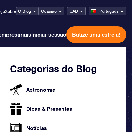
O Blog
Ocasião
CAD
Português
iço
Sobre
empresariais
Iniciar sessão
Batize uma estrela!
Categorias do Blog
Astronomia
Dicas & Presentes
Notícias