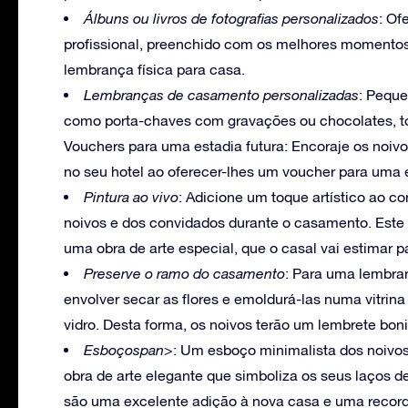
Álbuns ou livros de fotografias personalizados
: Of
profissional, preenchido com os melhores momento
lembrança física para casa.
Lembranças de casamento personalizadas
: Peque
como porta-chaves com gravações ou chocolates, to
Vouchers para uma estadia futura: Encoraje os noiv
no seu hotel ao oferecer-lhes um voucher para uma 
Pintura ao vivo
: Adicione um toque artístico ao co
noivos e dos convidados durante o casamento. Este 
uma obra de arte especial, que o casal vai estimar 
Preserve o ramo do casamento
: Para uma lembran
envolver secar as flores e emoldurá-las numa vitrin
vidro. Desta forma, os noivos terão um lembrete boni
Esboçospan>
: Um esboço minimalista dos noivos
obra de arte elegante que simboliza os seus laços d
são uma excelente adição à nova casa e uma recor