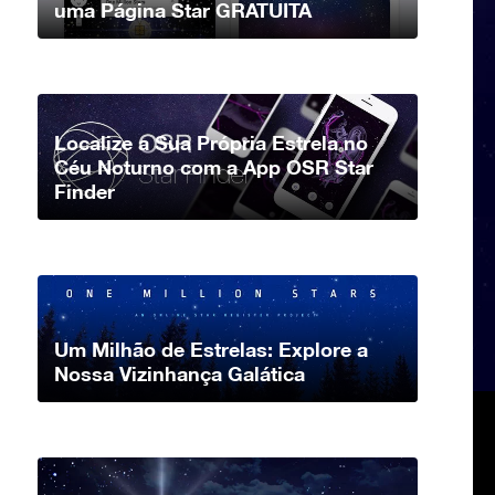
uma Página Star GRATUITA
Localize a Sua Própria Estrela no
Céu Noturno com a App OSR Star
Finder
Um Milhão de Estrelas: Explore a
Nossa Vizinhança Galática