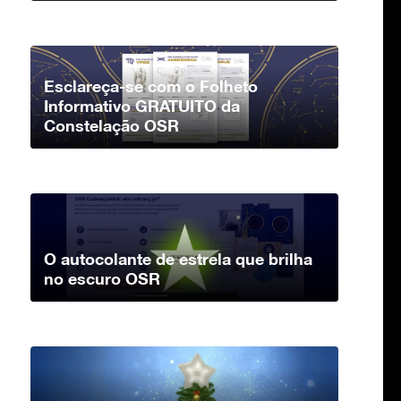
Esclareça-se com o Folheto
Informativo GRATUITO da
Constelação OSR
O autocolante de estrela que brilha
no escuro OSR