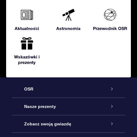
Aktualności
Astronomia
Przewodnik OSR
Wskazówki i
prezenty
OSR
Obsługa
Nasze prezenty
Kontakt
Podarunek Gwiazda Online
Zobacz swoją gwiazdę