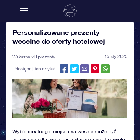
Personalizowane prezenty
weselne do oferty hotelowej
15 sty 2025
Wskazówki i prezenty
Udostępnij ten artykuł:
Wybór idealnego miejsca na wesele może być
wyzwaniem dla wielu par, zwłaszcza gdy tak wiele