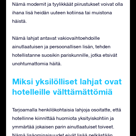
Nämä modernit ja tyylikkäät piirustukset voivat olla
ihana lisä heidän uuteen kotiinsa tai muistona
häistä.
Nämä lahjat antavat vakiovaihtoehdoille
ainutlaatuisen ja persoonallisen lisän, tehden
hotellistanne suosikin pariskunnille, jotka etsivät
unohtumattomia häitä.
Miksi yksilölliset lahjat ovat
hotelleille välttämättömiä
Tarjoamalla henkilökohtaisia lahjoja osoitatte, että
hotellinne kiinnittää huomiota yksityiskohtiin ja
ymmärtää jokaisen parin ainutlaatuiset toiveet.
Nämä lisäominaisuudet eivät lisää pelkästään