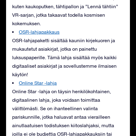
kuten kaukoputken, tähtipallon ja ”Lennä tähtiin”
VR-sarjan, jotka takaavat todella kosmisen
kokemuksen.
OSR-lahjapakkaus
OSR-lahjapaketti sisältää kauniin kirjekuoren ja
mukautetut asiakirjat, jotka on painettu
luksuspaperille. Tämä lahja sisältää myös kaikki
digitaaliset asiakirjat ja sovellustemme ilmaisen
käytön!
Online Star -lahja
Online Star -lahja on täysin henkilökohtainen,
digitaalinen lahja, joka voidaan toimittaa
välittömästi. Se on ihanteellinen valinta
pariskunnille, jotka haluavat antaa vierailleen
ainutlaatuisen todistuksen kiitoslahjaksi, mutta
joilla ei ole budjettia OSR-lahjapakkauksiin tai