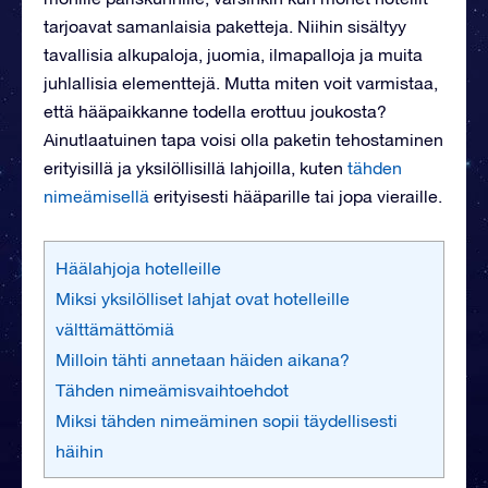
tarjoavat samanlaisia paketteja. Niihin sisältyy
tavallisia alkupaloja, juomia, ilmapalloja ja muita
juhlallisia elementtejä. Mutta miten voit varmistaa,
että hääpaikkanne todella erottuu joukosta?
Ainutlaatuinen tapa voisi olla paketin tehostaminen
erityisillä ja yksilöllisillä lahjoilla, kuten
tähden
nimeämisellä
erityisesti hääparille tai jopa vieraille.
Häälahjoja hotelleille
Miksi yksilölliset lahjat ovat hotelleille
välttämättömiä
Milloin tähti annetaan häiden aikana?
Tähden nimeämisvaihtoehdot
Miksi tähden nimeäminen sopii täydellisesti
häihin