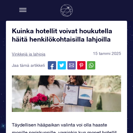
Kuinka hotellit voivat houkutella
häitä henkilökohtaisilla lahjoilla
15 tammi 2025
Vinkkejä ja lahjoja
Jaa tämä artikkeli
Täydellisen hääpaikan valinta voi olla haaste
monille pariskunnille, varsinkin kun monet hotellit