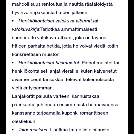
mahdollisuus rentoutua ja nauttia räätälöidystä
hyvinvointipaketista häiden jälkeen.
Henkilökohtaiset valokuva-albumit tai
valokuvakirja
:Tarjotkaa ammattimaisesti
suunniteltu valokuva-albumi, joka on täynnä
häiden parhaita hetkiä, jotta he voivat viedä kotiin
konkreettisen muiston.
Henkilökohtaiset häämuistot
: Pienet muistot tai
henkilökohtaiset lahjat vieraille, kuten kaiverretut
avaimenperät tai suklaa, tekevät kokemuksesta
vielä erityisemmän.
Lahjakortit paluuta varteen: kannustakaa
pariskuntia juhlimaan ensimmäistä hääpäiväänsä
kanssanne tarjoamalla kuponki romanttiseen
oleskeluun.
Taidemaalaus
: Lisätkää taiteellista silausta