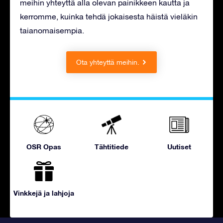
meihin yhteyttä alla olevan painikkeen kautta ja
kerromme, kuinka tehdä jokaisesta häistä vieläkin
taianomaisempia.
Ota yhteyttä meihin.
OSR Opas
Tähtitiede
Uutiset
Vinkkejä ja lahjoja