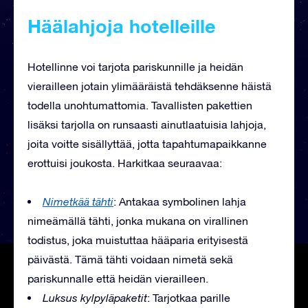
Häälahjoja hotelleille
Hotellinne voi tarjota pariskunnille ja heidän
vierailleen jotain ylimääräistä tehdäksenne häistä
todella unohtumattomia. Tavallisten pakettien
lisäksi tarjolla on runsaasti ainutlaatuisia lahjoja,
joita voitte sisällyttää, jotta tapahtumapaikkanne
erottuisi joukosta. Harkitkaa seuraavaa:
Nimetkää tähti
: Antakaa symbolinen lahja
nimeämällä tähti, jonka mukana on virallinen
todistus, joka muistuttaa hääparia erityisestä
päivästä. Tämä tähti voidaan nimetä sekä
pariskunnalle että heidän vierailleen.
Luksus kylpyläpaketit
: Tarjotkaa parille