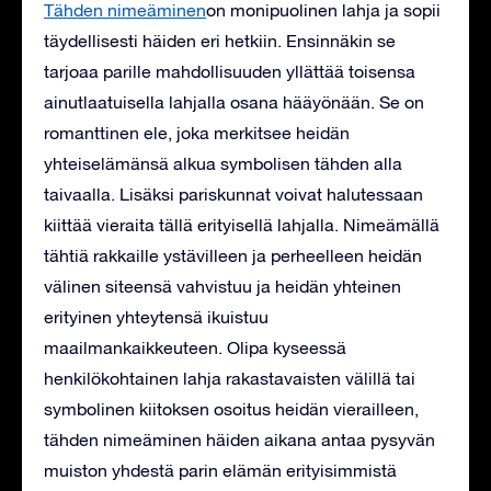
Tähden nimeäminen
on monipuolinen lahja ja sopii
täydellisesti häiden eri hetkiin. Ensinnäkin se
tarjoaa parille mahdollisuuden yllättää toisensa
ainutlaatuisella lahjalla osana hääyönään. Se on
romanttinen ele, joka merkitsee heidän
yhteiselämänsä alkua symbolisen tähden alla
taivaalla. Lisäksi pariskunnat voivat halutessaan
kiittää vieraita tällä erityisellä lahjalla. Nimeämällä
tähtiä rakkaille ystävilleen ja perheelleen heidän
välinen siteensä vahvistuu ja heidän yhteinen
erityinen yhteytensä ikuistuu
maailmankaikkeuteen. Olipa kyseessä
henkilökohtainen lahja rakastavaisten välillä tai
symbolinen kiitoksen osoitus heidän vierailleen,
tähden nimeäminen häiden aikana antaa pysyvän
muiston yhdestä parin elämän erityisimmistä