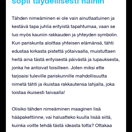
sopii täydellisesti häihin
Tähden nimeäminen ei ole vain ainutlaatuinen ja
kestävä tapa juhlia erityistä tapahtumaa, vaan se
luo myös kauniin rakkauden ja yhteyden symbolin.
Kun pariskunta aloittaa yhteisen elämänsä, tähti
edustaa kirkasta pistettä yötaivaalla, muistuttaen
heitä aina tästä erityisestä päivästä ja lupauksesta,
jonka he antoivat toisilleen. Joten miksi ette
tarjoaisi tuleville pariskunnille mahdollisuutta
nimetä tähti ja ikuistaa rakkautensa lahjalla, joka
loistaa ikuisesti taivaalla!
Olisiko tähden nimeäminen maaginen lisä
hääpakettiinne, vai haluatteko kuulla lisää siitä,
kuinka voitte tehdä tästä ideasta totta? Ottakaa