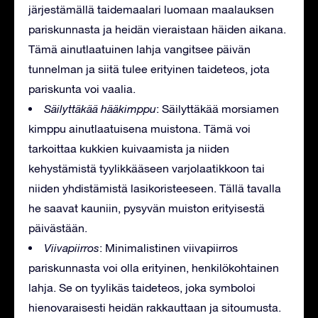
järjestämällä taidemaalari luomaan maalauksen
pariskunnasta ja heidän vieraistaan häiden aikana.
Tämä ainutlaatuinen lahja vangitsee päivän
tunnelman ja siitä tulee erityinen taideteos, jota
pariskunta voi vaalia.
Säilyttäkää hääkimppu
: Säilyttäkää morsiamen
kimppu ainutlaatuisena muistona. Tämä voi
tarkoittaa kukkien kuivaamista ja niiden
kehystämistä tyylikkääseen varjolaatikkoon tai
niiden yhdistämistä lasikoristeeseen. Tällä tavalla
he saavat kauniin, pysyvän muiston erityisestä
päivästään.
Viivapiirros
: Minimalistinen viivapiirros
pariskunnasta voi olla erityinen, henkilökohtainen
lahja. Se on tyylikäs taideteos, joka symboloi
hienovaraisesti heidän rakkauttaan ja sitoumusta.