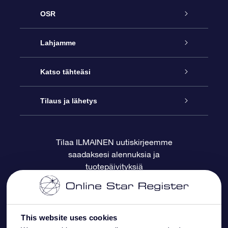
OSR
Palvelu
Lahjamme
Ota meihin yhteyttä
Online Star -lahja
Katso tähteäsi
Blogi
OSR-lahjapakkaus
Star Register
Tilaus ja lähetys
Usein kysytyt kysymykset
Supertähtilahja
OSR Star Finder -sovelluksella
Ota meihin yhteyttä
Tilaa ILMAINEN uutiskirjeemme
saadaksesi alennuksia ja
Arvostelut
OSR-lahjakortti
Henkilökohtainen Tähtisivu
Maksutiedot
tuotepäivityksiä
Yrityslahjat
One Million Stars
Toimitustiedot
OSR -tähden tallennus
Palautuskäytäntö
This website uses cookies