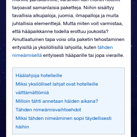
tarjoavat samanlaisia paketteja. Niihin sisältyy
tavallisia alkupaloja, juomia, ilmapalloja ja muita
juhlallisia elementtejä. Mutta miten voit varmistaa,
että hääpaikkanne todella erottuu joukosta?
Ainutlaatuinen tapa voisi olla paketin tehostaminen
erityisillä ja yksilöllisillä lahjoilla, kuten
tähden
nimeämisellä
erityisesti hääparille tai jopa vieraille.
Häälahjoja hotelleille
Miksi yksilölliset lahjat ovat hotelleille
välttämättömiä
Milloin tähti annetaan häiden aikana?
Tähden nimeämisvaihtoehdot
Miksi tähden nimeäminen sopii täydellisesti
häihin