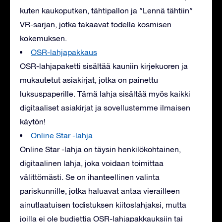
kuten kaukoputken, tähtipallon ja ”Lennä tähtiin”
VR-sarjan, jotka takaavat todella kosmisen
kokemuksen.
OSR-lahjapakkaus
OSR-lahjapaketti sisältää kauniin kirjekuoren ja
mukautetut asiakirjat, jotka on painettu
luksuspaperille. Tämä lahja sisältää myös kaikki
digitaaliset asiakirjat ja sovellustemme ilmaisen
käytön!
Online Star -lahja
Online Star -lahja on täysin henkilökohtainen,
digitaalinen lahja, joka voidaan toimittaa
välittömästi. Se on ihanteellinen valinta
pariskunnille, jotka haluavat antaa vierailleen
ainutlaatuisen todistuksen kiitoslahjaksi, mutta
joilla ei ole budjettia OSR-lahjapakkauksiin tai