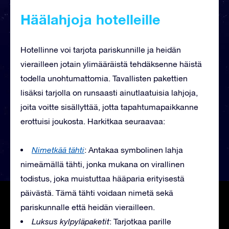
Häälahjoja hotelleille
Hotellinne voi tarjota pariskunnille ja heidän
vierailleen jotain ylimääräistä tehdäksenne häistä
todella unohtumattomia. Tavallisten pakettien
lisäksi tarjolla on runsaasti ainutlaatuisia lahjoja,
joita voitte sisällyttää, jotta tapahtumapaikkanne
erottuisi joukosta. Harkitkaa seuraavaa:
Nimetkää tähti
: Antakaa symbolinen lahja
nimeämällä tähti, jonka mukana on virallinen
todistus, joka muistuttaa hääparia erityisestä
päivästä. Tämä tähti voidaan nimetä sekä
pariskunnalle että heidän vierailleen.
Luksus kylpyläpaketit
: Tarjotkaa parille