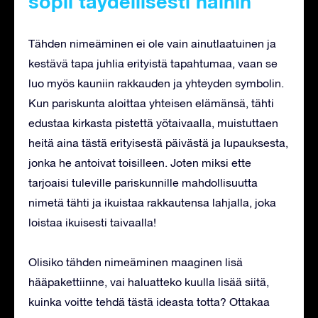
sopii täydellisesti häihin
Tähden nimeäminen ei ole vain ainutlaatuinen ja
kestävä tapa juhlia erityistä tapahtumaa, vaan se
luo myös kauniin rakkauden ja yhteyden symbolin.
Kun pariskunta aloittaa yhteisen elämänsä, tähti
edustaa kirkasta pistettä yötaivaalla, muistuttaen
heitä aina tästä erityisestä päivästä ja lupauksesta,
jonka he antoivat toisilleen. Joten miksi ette
tarjoaisi tuleville pariskunnille mahdollisuutta
nimetä tähti ja ikuistaa rakkautensa lahjalla, joka
loistaa ikuisesti taivaalla!
Olisiko tähden nimeäminen maaginen lisä
hääpakettiinne, vai haluatteko kuulla lisää siitä,
kuinka voitte tehdä tästä ideasta totta? Ottakaa