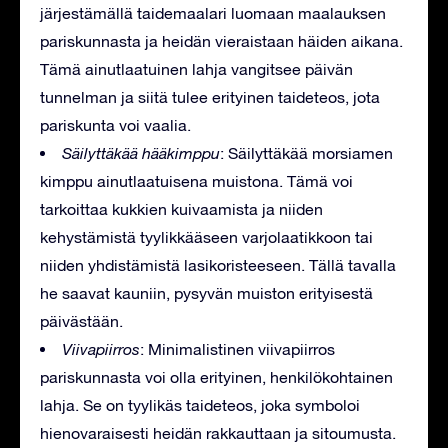
järjestämällä taidemaalari luomaan maalauksen
pariskunnasta ja heidän vieraistaan häiden aikana.
Tämä ainutlaatuinen lahja vangitsee päivän
tunnelman ja siitä tulee erityinen taideteos, jota
pariskunta voi vaalia.
Säilyttäkää hääkimppu
: Säilyttäkää morsiamen
kimppu ainutlaatuisena muistona. Tämä voi
tarkoittaa kukkien kuivaamista ja niiden
kehystämistä tyylikkääseen varjolaatikkoon tai
niiden yhdistämistä lasikoristeeseen. Tällä tavalla
he saavat kauniin, pysyvän muiston erityisestä
päivästään.
Viivapiirros
: Minimalistinen viivapiirros
pariskunnasta voi olla erityinen, henkilökohtainen
lahja. Se on tyylikäs taideteos, joka symboloi
hienovaraisesti heidän rakkauttaan ja sitoumusta.