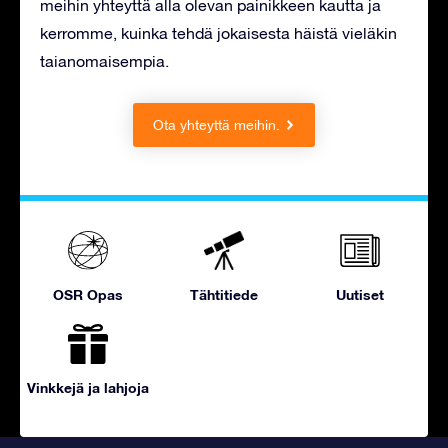
meihin yhteyttä alla olevan painikkeen kautta ja
kerromme, kuinka tehdä jokaisesta häistä vieläkin
taianomaisempia.
Ota yhteyttä meihin.
OSR Opas
Tähtitiede
Uutiset
Vinkkejä ja lahjoja