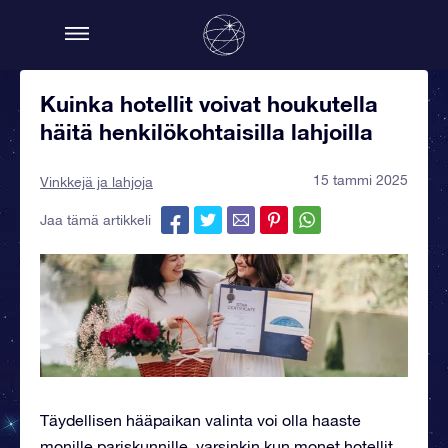
Kuinka hotellit voivat houkutella
häitä henkilökohtaisilla lahjoilla
15 tammi 2025
Vinkkejä ja lahjoja
Jaa tämä artikkeli
Täydellisen hääpaikan valinta voi olla haaste
monille pariskunnille, varsinkin kun monet hotellit