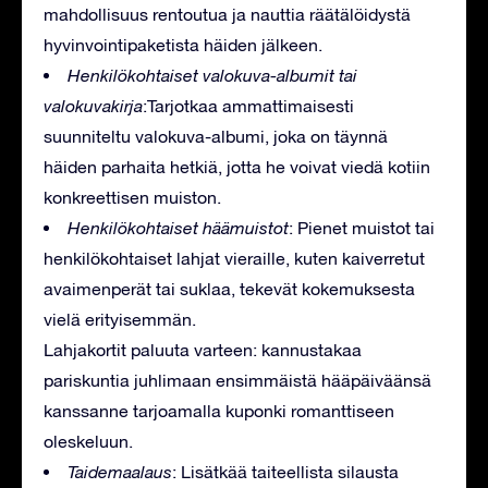
mahdollisuus rentoutua ja nauttia räätälöidystä
hyvinvointipaketista häiden jälkeen.
Henkilökohtaiset valokuva-albumit tai
valokuvakirja
:Tarjotkaa ammattimaisesti
suunniteltu valokuva-albumi, joka on täynnä
häiden parhaita hetkiä, jotta he voivat viedä kotiin
konkreettisen muiston.
Henkilökohtaiset häämuistot
: Pienet muistot tai
henkilökohtaiset lahjat vieraille, kuten kaiverretut
avaimenperät tai suklaa, tekevät kokemuksesta
vielä erityisemmän.
Lahjakortit paluuta varteen: kannustakaa
pariskuntia juhlimaan ensimmäistä hääpäiväänsä
kanssanne tarjoamalla kuponki romanttiseen
oleskeluun.
Taidemaalaus
: Lisätkää taiteellista silausta