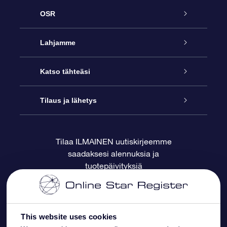
OSR
Palvelu
Lahjamme
Ota meihin yhteyttä
Online Star -lahja
Katso tähteäsi
Blogi
OSR-lahjapakkaus
Star Register
Tilaus ja lähetys
Usein kysytyt kysymykset
Supertähtilahja
OSR Star Finder -sovelluksella
Ota meihin yhteyttä
Tilaa ILMAINEN uutiskirjeemme
saadaksesi alennuksia ja
Arvostelut
OSR-lahjakortti
Henkilökohtainen Tähtisivu
Maksutiedot
tuotepäivityksiä
Yrityslahjat
One Million Stars
Toimitustiedot
OSR -tähden tallennus
Palautuskäytäntö
This website uses cookies