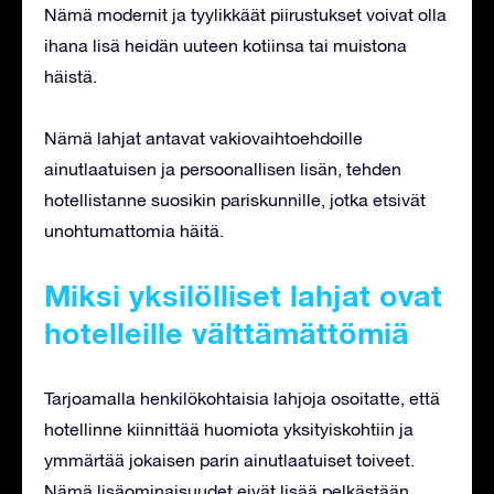
Nämä modernit ja tyylikkäät piirustukset voivat olla
ihana lisä heidän uuteen kotiinsa tai muistona
häistä.
Nämä lahjat antavat vakiovaihtoehdoille
ainutlaatuisen ja persoonallisen lisän, tehden
hotellistanne suosikin pariskunnille, jotka etsivät
unohtumattomia häitä.
Miksi yksilölliset lahjat ovat
hotelleille välttämättömiä
Tarjoamalla henkilökohtaisia lahjoja osoitatte, että
hotellinne kiinnittää huomiota yksityiskohtiin ja
ymmärtää jokaisen parin ainutlaatuiset toiveet.
Nämä lisäominaisuudet eivät lisää pelkästään