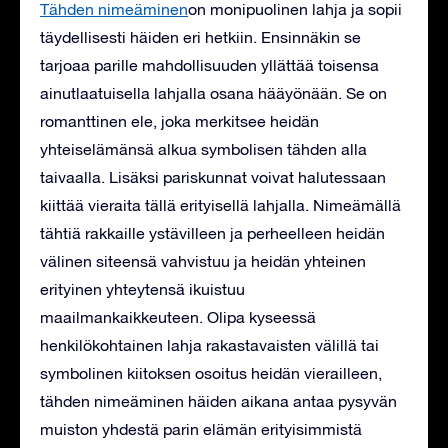
Tähden nimeäminen
on monipuolinen lahja ja sopii
täydellisesti häiden eri hetkiin. Ensinnäkin se
tarjoaa parille mahdollisuuden yllättää toisensa
ainutlaatuisella lahjalla osana hääyönään. Se on
romanttinen ele, joka merkitsee heidän
yhteiselämänsä alkua symbolisen tähden alla
taivaalla. Lisäksi pariskunnat voivat halutessaan
kiittää vieraita tällä erityisellä lahjalla. Nimeämällä
tähtiä rakkaille ystävilleen ja perheelleen heidän
välinen siteensä vahvistuu ja heidän yhteinen
erityinen yhteytensä ikuistuu
maailmankaikkeuteen. Olipa kyseessä
henkilökohtainen lahja rakastavaisten välillä tai
symbolinen kiitoksen osoitus heidän vierailleen,
tähden nimeäminen häiden aikana antaa pysyvän
muiston yhdestä parin elämän erityisimmistä