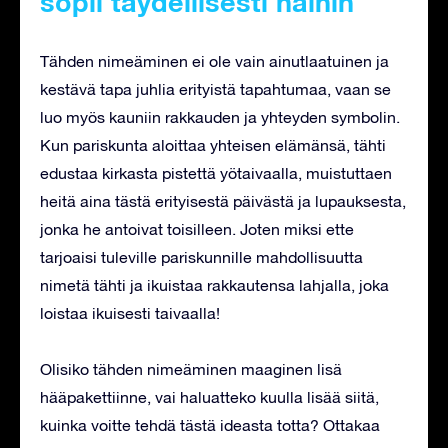
sopii täydellisesti häihin
Tähden nimeäminen ei ole vain ainutlaatuinen ja
kestävä tapa juhlia erityistä tapahtumaa, vaan se
luo myös kauniin rakkauden ja yhteyden symbolin.
Kun pariskunta aloittaa yhteisen elämänsä, tähti
edustaa kirkasta pistettä yötaivaalla, muistuttaen
heitä aina tästä erityisestä päivästä ja lupauksesta,
jonka he antoivat toisilleen. Joten miksi ette
tarjoaisi tuleville pariskunnille mahdollisuutta
nimetä tähti ja ikuistaa rakkautensa lahjalla, joka
loistaa ikuisesti taivaalla!
Olisiko tähden nimeäminen maaginen lisä
hääpakettiinne, vai haluatteko kuulla lisää siitä,
kuinka voitte tehdä tästä ideasta totta? Ottakaa