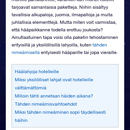
tarjoavat samanlaisia paketteja. Niihin sisältyy
tavallisia alkupaloja, juomia, ilmapalloja ja muita
juhlallisia elementtejä. Mutta miten voit varmistaa,
että hääpaikkanne todella erottuu joukosta?
Ainutlaatuinen tapa voisi olla paketin tehostaminen
erityisillä ja yksilöllisillä lahjoilla, kuten
tähden
nimeämisellä
erityisesti hääparille tai jopa vieraille.
Häälahjoja hotelleille
Miksi yksilölliset lahjat ovat hotelleille
välttämättömiä
Milloin tähti annetaan häiden aikana?
Tähden nimeämisvaihtoehdot
Miksi tähden nimeäminen sopii täydellisesti
häihin