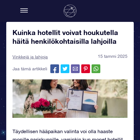
Kuinka hotellit voivat houkutella
häitä henkilökohtaisilla lahjoilla
15 tammi 2025
Vinkkejä ja lahjoja
Jaa tämä artikkeli
Täydellisen hääpaikan valinta voi olla haaste
monille pariskunnille, varsinkin kun monet hotellit