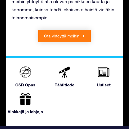
meihin yhteyttä alla olevan painikkeen kautta ja
kerromme, kuinka tehdä jokaisesta häistä vieläkin
taianomaisempia.
Ota yhteyttä meihin.
OSR Opas
Tähtitiede
Uutiset
Vinkkejä ja lahjoja