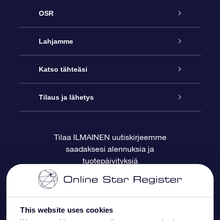
OSR
Palvelu
Lahjamme
Ota meihin yhteyttä
Online Star -lahja
Katso tähteäsi
Blogi
OSR-lahjapakkaus
Star Register
Tilaus ja lähetys
Usein kysytyt kysymykset
Supertähtilahja
OSR Star Finder -sovelluksella
Ota meihin yhteyttä
Tilaa ILMAINEN uutiskirjeemme
saadaksesi alennuksia ja
Arvostelut
OSR-lahjakortti
Henkilökohtainen Tähtisivu
Maksutiedot
tuotepäivityksiä
Yrityslahjat
One Million Stars
Toimitustiedot
OSR -tähden tallennus
Palautuskäytäntö
This website uses cookies