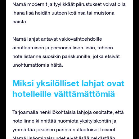
Nämä modernit ja tyylikkäät piirustukset voivat olla
ihana lisä heidän uuteen kotiinsa tai muistona
häistä.
Nämä lahjat antavat vakiovaihtoehdoille
ainutlaatuisen ja persoonallisen lisän, tehden
hotellistanne suosikin pariskunnille, jotka etsivät
unohtumattomia häitä.
Miksi yksilölliset lahjat ovat
hotelleille välttämättömiä
Tarjoamalla henkilökohtaisia lahjoja osoitatte, että
hotellinne kiinnittää huomiota yksityiskohtiin ja
ymmärtää jokaisen parin ainutlaatuiset toiveet.
Nämä lisäominaisuudet eivät lisää pelkästään