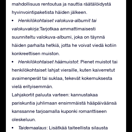
mahdollisuus rentoutua ja nauttia räätälöidystä
hyvinvointipaketista häiden jälkeen.
Henkilökohtaiset valokuva-albumit tai
valokuvakirja
:Tarjotkaa ammattimaisesti
suunniteltu valokuva-albumi, joka on täynnä
häiden parhaita hetkiä, jotta he voivat viedä kotiin
konkreettisen muiston.
Henkilökohtaiset häämuistot
: Pienet muistot tai
henkilökohtaiset lahjat vieraille, kuten kaiverretut
avaimenperät tai suklaa, tekevät kokemuksesta
vielä erityisemmän.
Lahjakortit paluuta varteen: kannustakaa
pariskuntia juhlimaan ensimmäistä hääpäiväänsä
kanssanne tarjoamalla kuponki romanttiseen
oleskeluun.
Taidemaalaus
: Lisätkää taiteellista silausta