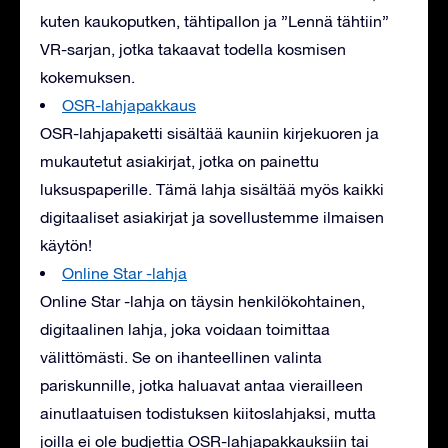
kuten kaukoputken, tähtipallon ja ”Lennä tähtiin”
VR-sarjan, jotka takaavat todella kosmisen
kokemuksen.
OSR-lahjapakkaus
OSR-lahjapaketti sisältää kauniin kirjekuoren ja
mukautetut asiakirjat, jotka on painettu
luksuspaperille. Tämä lahja sisältää myös kaikki
digitaaliset asiakirjat ja sovellustemme ilmaisen
käytön!
Online Star -lahja
Online Star -lahja on täysin henkilökohtainen,
digitaalinen lahja, joka voidaan toimittaa
välittömästi. Se on ihanteellinen valinta
pariskunnille, jotka haluavat antaa vierailleen
ainutlaatuisen todistuksen kiitoslahjaksi, mutta
joilla ei ole budjettia OSR-lahjapakkauksiin tai