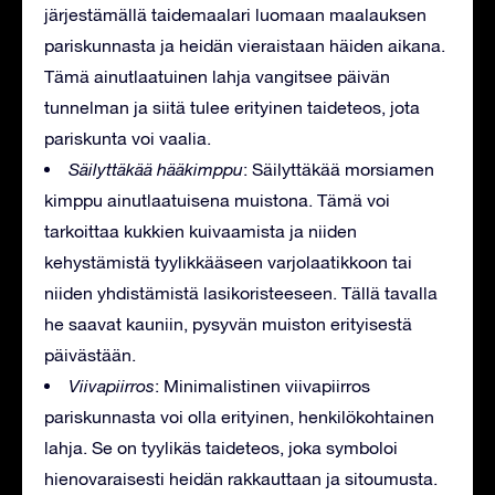
järjestämällä taidemaalari luomaan maalauksen
pariskunnasta ja heidän vieraistaan häiden aikana.
Tämä ainutlaatuinen lahja vangitsee päivän
tunnelman ja siitä tulee erityinen taideteos, jota
pariskunta voi vaalia.
Säilyttäkää hääkimppu
: Säilyttäkää morsiamen
kimppu ainutlaatuisena muistona. Tämä voi
tarkoittaa kukkien kuivaamista ja niiden
kehystämistä tyylikkääseen varjolaatikkoon tai
niiden yhdistämistä lasikoristeeseen. Tällä tavalla
he saavat kauniin, pysyvän muiston erityisestä
päivästään.
Viivapiirros
: Minimalistinen viivapiirros
pariskunnasta voi olla erityinen, henkilökohtainen
lahja. Se on tyylikäs taideteos, joka symboloi
hienovaraisesti heidän rakkauttaan ja sitoumusta.