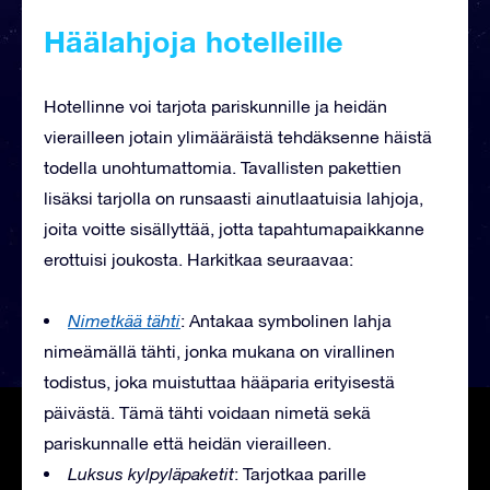
Häälahjoja hotelleille
Hotellinne voi tarjota pariskunnille ja heidän
vierailleen jotain ylimääräistä tehdäksenne häistä
todella unohtumattomia. Tavallisten pakettien
lisäksi tarjolla on runsaasti ainutlaatuisia lahjoja,
joita voitte sisällyttää, jotta tapahtumapaikkanne
erottuisi joukosta. Harkitkaa seuraavaa:
Nimetkää tähti
: Antakaa symbolinen lahja
nimeämällä tähti, jonka mukana on virallinen
todistus, joka muistuttaa hääparia erityisestä
päivästä. Tämä tähti voidaan nimetä sekä
pariskunnalle että heidän vierailleen.
Luksus kylpyläpaketit
: Tarjotkaa parille