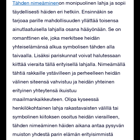
Tähden nimeäminen
on monipuolinen lahja ja sopii
täydellisesti häiden eri hetkiin. Ensinnäkin se
tarjoaa parille mahdollisuuden yllättää toisensa
ainutlaatuisella lahjalla osana hääyönään. Se on
romanttinen ele, joka merkitsee heidän
yhteiselämänsä alkua symbolisen tähden alla
taivaalla. Lisäksi pariskunnat voivat halutessaan
kiittää vieraita tällä erityisellä lahjalla. Nimeämällä
tähtiä rakkaille ystävilleen ja perheelleen heidän
välinen siteensä vahvistuu ja heidän yhteinen
erityinen yhteytensä ikuistuu
maailmankaikkeuteen. Olipa kyseessä
henkilökohtainen lahja rakastavaisten välillä tai
symbolinen kiitoksen osoitus heidän vierailleen,
tähden nimeäminen häiden aikana antaa pysyvän
muiston yhdestä parin elämän erityisimmistä