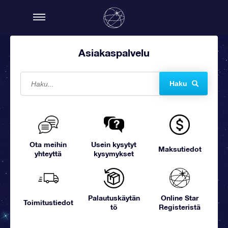
Asiakaspalvelu
Haku
Ota meihin
Usein kysytyt
Maksutiedot
yhteyttä
kysymykset
Palautuskäytän
Online Star
Toimitustiedot
tö
Registeristä