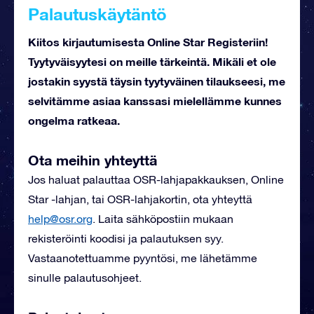
Palautuskäytäntö
Kiitos kirjautumisesta Online Star Registeriin!
Tyytyväisyytesi on meille tärkeintä. Mikäli et ole
jostakin syystä täysin tyytyväinen tilaukseesi, me
selvitämme asiaa kanssasi mielellämme kunnes
ongelma ratkeaa.
Ota meihin yhteyttä
Jos haluat palauttaa OSR-lahjapakkauksen, Online
Star -lahjan, tai OSR-lahjakortin, ota yhteyttä
help@osr.org
. Laita sähköpostiin mukaan
rekisteröinti koodisi ja palautuksen syy.
Vastaanotettuamme pyyntösi, me lähetämme
sinulle palautusohjeet.