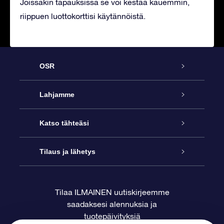
Joissakin tapauksissa se voi kestää kauemmin,
riippuen luottokorttisi käytännöistä.
OSR
Palvelu
Lahjamme
Ota meihin yhteyttä
Online Star -lahja
Katso tähteäsi
Blogi
OSR-lahjapakkaus
Star Register
Tilaus ja lähetys
Usein kysytyt kysymykset
Supertähtilahja
OSR Star Finder -sovelluksella
Ota meihin yhteyttä
Tilaa ILMAINEN uutiskirjeemme
saadaksesi alennuksia ja
Arvostelut
OSR-lahjakortti
Henkilökohtainen Tähtisivu
Maksutiedot
tuotepäivityksiä