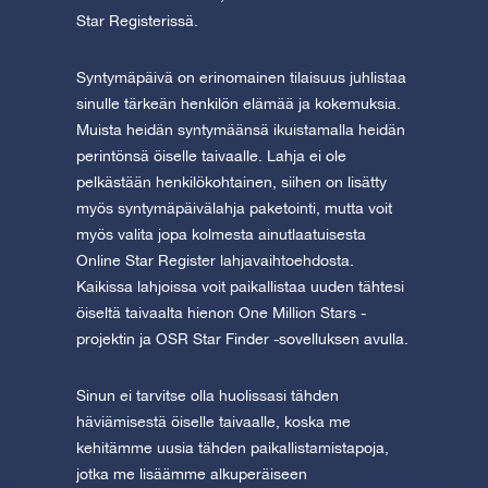
Star Registerissä.
Syntymäpäivä on erinomainen tilaisuus juhlistaa
sinulle tärkeän henkilön elämää ja kokemuksia.
Muista heidän syntymäänsä ikuistamalla heidän
perintönsä öiselle taivaalle. Lahja ei ole
pelkästään henkilökohtainen, siihen on lisätty
myös syntymäpäivälahja paketointi, mutta voit
myös valita jopa kolmesta ainutlaatuisesta
Online Star Register lahjavaihtoehdosta.
Kaikissa lahjoissa voit paikallistaa uuden tähtesi
öiseltä taivaalta hienon One Million Stars -
projektin ja OSR Star Finder -sovelluksen avulla.
Sinun ei tarvitse olla huolissasi tähden
häviämisestä öiselle taivaalle, koska me
kehitämme uusia tähden paikallistamistapoja,
jotka me lisäämme alkuperäiseen