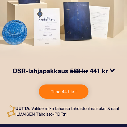
OSR-lahjapakkaus
588 kr
441 kr
Saa silmät loistamaan OSR-lahjapakkauksellamme!
Tämä lahja sisältää kauniin kirjekuoren ja
Tilaa 441 kr !
henkilökohtaiset ​​asiakirjat, jotka lähetetään
valitsemaasi osoitteeseen. Saat myös digitaaliset
asiakirjat ja ilmaisen sovellustemme käytön. Tämä on
UUTTA:
Valitse mikä tahansa tähdistö ilmaiseksi & saat
maaginen tapa antaa ikuinen lahja ystäville ja rakkaille.
ILMAISEN Tähdistö-PDF:n!