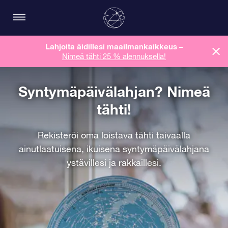
Lahjoita äidillesi maailmankaikkeus
–
Nimeä tähti 25 % alennuksella!
Syntymäpäivälahjan? Nimeä
tähti!
Rekisteröi oma loistava tähti taivaalla
ainutlaatuisena, ikuisena syntymäpäivälahjana
ystävillesi ja rakkaillesi.