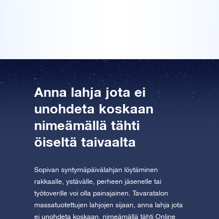
tyttöystävälleni. Tämä on minusta upea ja symbolinen
lahja, ja olen kertonut siitä kaikille!
Tutustu One Million Stars -sovellukseen
Explore the universe virtually
AppStore (iOS)
Play Store (Android)
Anna lahja jota ei
unohdeta koskaan
nimeämällä tähti
öiseltä taivaalta
Sopivan syntymäpäivälahjan löytäminen
rakkaalle, ystävälle, perheen jäsenelle tai
työtoverille voi olla painajainen. Tavaratalon
massatuotettujen lahjojen sijaan, anna lahja jota
ei unohdeta koskaan, nimeämällä tähti Online