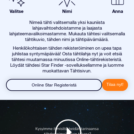
Valitse
Nimi
Anna
Nimeä tähti valitsemalla yksi kauniista
lahjavaihtoehdoistamme ja laajasta
lahjateemavalikoimastamme. Mukauta tähtesi valitsemalla
tähtikuvio, tähden nimi ja tähtipäivämäärä.
Henkilökohtaisen tähden rekisteröiminen on upea tapa
juhlistaa syntymäpäivää! Osta tähtilahja nyt ja voit etsiä
tähtesi muutamassa minuutissa Online-tähtirekisteristä.
Löydät tähdesi Star Finder -sovelluksellamme ja luomme
muokattavan Tähtisivun.
Tilaa nyt!
Online Star Registeristä