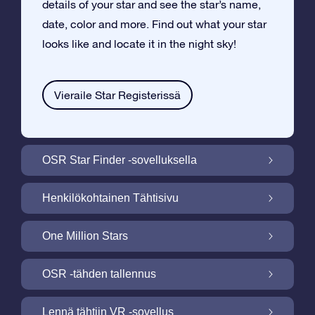
details of your star and see the star’s name,
date, color and more. Find out what your star
looks like and locate it in the night sky!
Vieraile Star Registerissä
OSR Star Finder -sovelluksella
Paikallista oma tähtesi yötaivaalta OSR
Henkilökohtainen Tähtisivu
Star Finder -sovelluksella
Tee Star Gift –lahjasta henkilökohtainen
One Million Stars
ilmaisella Tähtisivulla
One Million Stars: Tutki galaktista
OSR -tähden tallennus
naapurustoa
Valaise ruutusi OSR -tähtinäyttökuva
Lennä tähtiin VR -sovellus