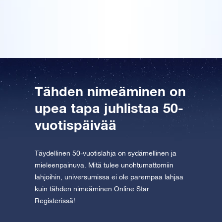
tähden voi löytää, ja hän tarkisti koordinaatit lahjan
mukana tulevan tähtikartan avulla.
Tutustu One Million Stars -sovellukseen
Explore the universe virtually
AppStore (iOS)
Play Store (Android)
Tähden nimeäminen on
upea tapa juhlistaa 50-
vuotispäivää
Täydellinen 50-vuotislahja on sydämellinen ja
mieleenpainuva. Mitä tulee unohtumattomiin
lahjoihin, universumissa ei ole parempaa lahjaa
kuin tähden nimeäminen Online Star
Registerissä!