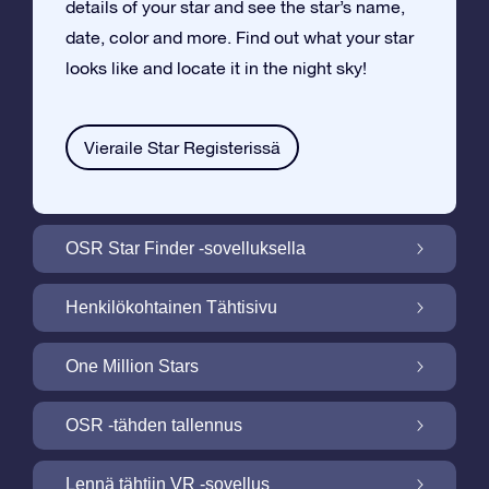
details of your star and see the star’s name,
date, color and more. Find out what your star
looks like and locate it in the night sky!
Vieraile Star Registerissä
OSR Star Finder -sovelluksella
Paikallista oma tähtesi yötaivaalta OSR
Henkilökohtainen Tähtisivu
Star Finder -sovelluksella
Tee Star Gift –lahjasta henkilökohtainen
One Million Stars
ilmaisella Tähtisivulla
One Million Stars: Tutki galaktista
OSR -tähden tallennus
naapurustoa
Valaise ruutusi OSR -tähtinäyttökuva
Lennä tähtiin VR -sovellus