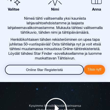
Valitse
Nimi
Anna
Nimeä tähti valitsemalla yksi kauniista
lahjavaihtoehdoistamme ja laajasta
lahjateemavalikoimastamme. Mukauta tähtesi valitsemalla
tähtikuvio, tähden nimi ja tähtipäivämäärä.
Henkilökohtaisen tähden rekisteröiminen on upea tapa
juhlistaa 50-vuotispäivää! Osta tähtilahja nyt ja voit etsiä
tähtesi muutamassa minuutissa Online-tähtirekisteristä.
Löydät tähdesi Star Finder -sovelluksellamme ja luomme
muokattavan Tähtisivun.
Tilaa nyt!
Online Star Registeristä