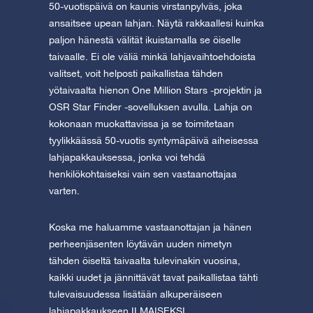
50-vuotispäivä on kaunis virstanpylväs, joka
ansaitsee upean lahjan. Näytä rakkaallesi kuinka
paljon hänestä välität ikuistamalla se öiselle
taivaalle. Ei ole väliä minkä lahjavaihtoehdoista
valitset, voit helposti paikallistaa tähden
yötaivaalta hienon One Million Stars -projektin ja
OSR Star Finder -sovelluksen avulla. Lahja on
kokonaan muokattavissa ja se toimitetaan
tyylikkäässä 50-vuotis syntymäpäivä aiheisessa
lahjapakkauksessa, jonka voi tehdä
henkilökohtaiseksi vain sen vastaanottajaa
varten.
Koska me haluamme vastaanottajan ja hänen
perheenjäsenten löytävän uuden nimetyn
tähden öiseltä taivaalta tulevinakin vuosina,
kaikki uudet ja jännittävät tavat paikallistaa tähti
tulevaisuudessa lisätään alkuperäiseen
lahjapakkaukseen ILMAISEKSI.