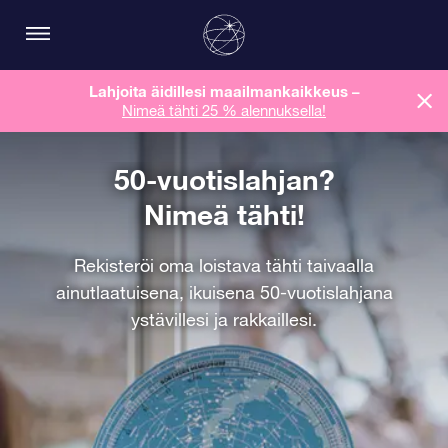
Lahjoita äidillesi maailmankaikkeus
–
Nimeä tähti 25 % alennuksella!
50-vuotislahjan?
Nimeä tähti!
Rekisteröi oma loistava tähti taivaalla
ainutlaatuisena, ikuisena 50-vuotislahjana
ystävillesi ja rakkaillesi.