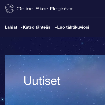
Lahjat
Katso tähteäsi
Luo tähtikuviosi
Uutiset