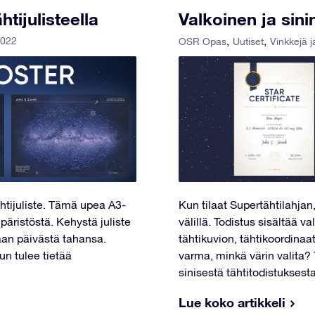
htijulisteella
Valkoinen ja sini
2022
OSR Opas
Uutiset
Vinkkejä j
htijuliste. Tämä upea A3-
Kun tilaat Supertähtilahjan,
päristöstä. Kehystä juliste
välillä. Todistus sisältää 
kaan päivästä tahansa.
tähtikuvion, tähtikoordinaat
n tulee tietää
varma, minkä värin valita?
sinisestä tähtitodistuksesta
Lue koko artikkeli