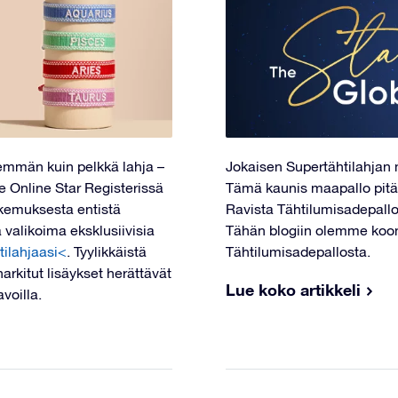
emmän kuin pelkkä lahja –
Jokaisen Supertähtilahjan 
e Online Star Registerissä
Tämä kaunis maapallo pit
okemuksesta entistä
Ravista Tähtilumisadepalloa
 valikoima eksklusiivisia
Tähän blogiin olemme koonn
tilahjaasi<
. Tyylikkäistä
Tähtilumisadepallosta.
arkitut lisäykset herättävät
Lue koko artikkeli
avoilla.