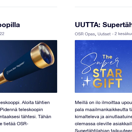
oopilla
UUTTA: Supertäht
022
- 2 kesäk
OSR Opas
Uutiset
skooppi. Aloita tähtien
Meillä on ilo ilmoittaa up
. Pidennä teleskoopin
pala maailmankaikkeutta t
kantaaksesi tähtesi. Tähän
kimalteleva ja ainutlaatuine
e tietää OSR-
olemassa oleville asiakkail
Supertähtilahjan taikuutee