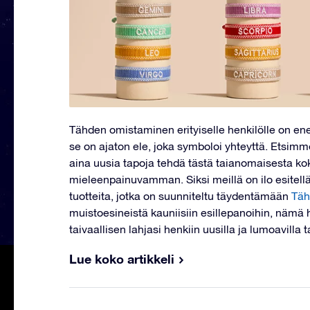
Tähden omistaminen erityiselle henkilölle on en
se on ajaton ele, joka symboloi yhteyttä. Etsimm
aina uusia tapoja tehdä tästä taianomaisesta k
mieleenpainuvamman. Siksi meillä on ilo esitellä
tuotteita, jotka on suunniteltu täydentämään
Täh
muistoesineistä kauniisiin esillepanoihin, nämä h
taivaallisen lahjasi henkiin uusilla ja lumoavilla t
Lue koko artikkeli