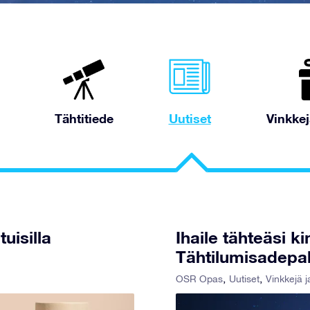
Tähtitiede
Uutiset
Vinkkej
uisilla
Ihaile tähteäsi ki
Tähtilumisadepal
OSR Opas
Uutiset
Vinkkejä j