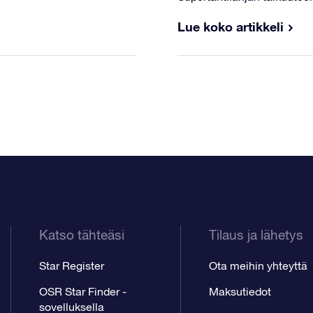
Lue koko artikkeli
Katso tähteäsi
Tilaus ja lähetys
Star Register
Ota meihin yhteyttä
OSR Star Finder -
Maksutiedot
sovelluksella