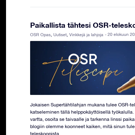
Paikallista tähtesi OSR-telesk
- 20 elokuun 2
OSR Opas
Uutiset
Vinkkejä ja lahjoja
Jokaisen Supertähtilahjan mukana tulee OSR-tele
katseleminen tällä helppokäyttöisellä työkalulla
vartta, osoita se taivaalle ja tarkenna linssi pai
blogiin olemme koonneet kaiken, mitä sinun tule
teleskoopista.