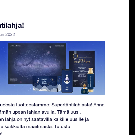
ilahja!
uun 2022
ouudesta tuotteestamme: Supertähtilahjasta! Anna
ämän upean lahjan avulla. Tämä uusi,
n lahja on nyt saatavilla kaikille uusille ja
le kaikkialta maailmasta. Tutustu
n!