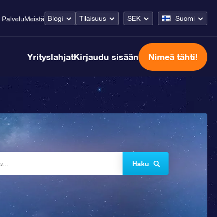
Blogi
Tilaisuus
SEK
Suomi
Palvelu
Meistä
Yrityslahjat
Kirjaudu sisään
Nimeä tähti!
Haku