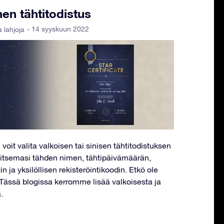
nen tähtitodistus
- 14 syyskuun 2022
a lahjoja
 voit valita valkoisen tai sinisen tähtitodistuksen
valitsemasi tähden nimen, tähtipäivämäärän,
in ja yksilöllisen rekisteröintikoodin. Etkö ole
 Tässä blogissa kerromme lisää valkoisesta ja
.