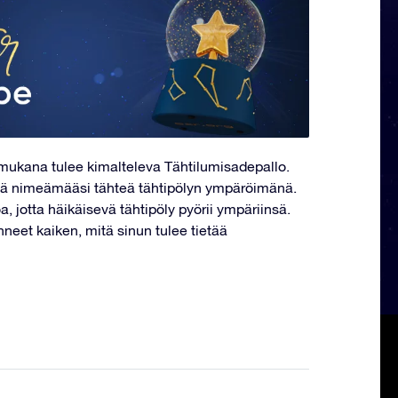
mukana tulee kimalteleva Tähtilumisadepallo.
ää nimeämääsi tähteä tähtipölyn ympäröimänä.
, jotta häikäisevä tähtipöly pyörii ympäriinsä.
eet kaiken, mitä sinun tulee tietää