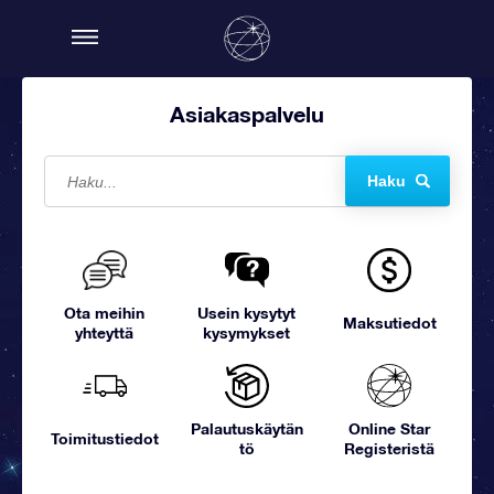
Asiakaspalvelu
Haku
Ota meihin
Usein kysytyt
Maksutiedot
yhteyttä
kysymykset
Palautuskäytän
Online Star
Toimitustiedot
tö
Registeristä