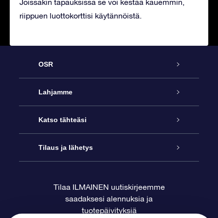
Joissakin tapauksissa se voi kestää kauemmin,
riippuen luottokorttisi käytännöistä.
OSR
Palvelu
Lahjamme
Ota meihin yhteyttä
Online Star -lahja
Katso tähteäsi
Blogi
OSR-lahjapakkaus
Star Register
Tilaus ja lähetys
Usein kysytyt kysymykset
Supertähtilahja
OSR Star Finder -sovelluksella
Ota meihin yhteyttä
Tilaa ILMAINEN uutiskirjeemme
saadaksesi alennuksia ja
Arvostelut
OSR-lahjakortti
Henkilökohtainen Tähtisivu
Maksutiedot
tuotepäivityksiä