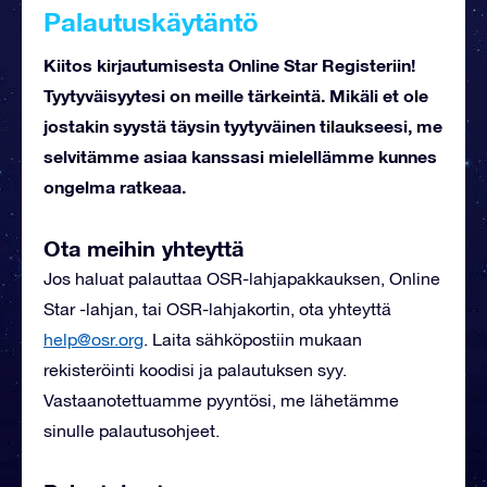
Palautuskäytäntö
Kiitos kirjautumisesta Online Star Registeriin!
Tyytyväisyytesi on meille tärkeintä. Mikäli et ole
jostakin syystä täysin tyytyväinen tilaukseesi, me
selvitämme asiaa kanssasi mielellämme kunnes
ongelma ratkeaa.
Ota meihin yhteyttä
Jos haluat palauttaa OSR-lahjapakkauksen, Online
Star -lahjan, tai OSR-lahjakortin, ota yhteyttä
help@osr.org
. Laita sähköpostiin mukaan
rekisteröinti koodisi ja palautuksen syy.
Vastaanotettuamme pyyntösi, me lähetämme
sinulle palautusohjeet.