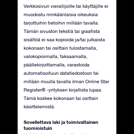
Verkkosivun vierailijoille tai käyttäjille ei
muodostu minkäänlaisia oikeuksia
tarjottuihin tietoihin millään tavalla.
Tämän sivuston tekstiä tai graafista
sisältöä ei saa kopioida ja/tai julkaista
kokonaan tai osittain tulostamalla,
valokopioimalla, faksaamalla,
päällekirjoittamalla, varastoida
automatisoituun datatiedostoon tai
millään muulla tavalla ilman Online Star
Register® -yrityksen kirjallista lupaa.
Tämä koskee kokonaan tai osittain
käsittelemistä.
Sovellettava laki ja toimivaltainen
tuomioistuin