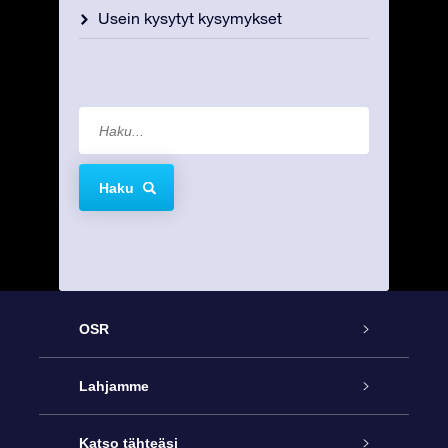
Usein kysytyt kysymykset
Haku
OSR
Palvelu
Lahjamme
Ota meihin yhteyttä
Online Star -lahja
Katso tähteäsi