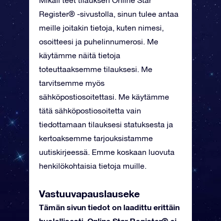
Mikäli teet tilauksen Online Star
Register® -sivustolla, sinun tulee antaa
meille joitakin tietoja, kuten nimesi,
osoitteesi ja puhelinnumerosi. Me
käytämme näitä tietoja
toteuttaaksemme tilauksesi. Me
tarvitsemme myös
sähköpostiosoitettasi. Me käytämme
tätä sähköpostiosoitetta vain
tiedottamaan tilauksesi statuksesta ja
kertoaksemme tarjouksistamme
uutiskirjeessä. Emme koskaan luovuta
henkilökohtaisia tietoja muille.
Vastuuvapauslauseke
Tämän sivun tiedot on laadittu erittäin
huolellisesti. Online Star Register® ei