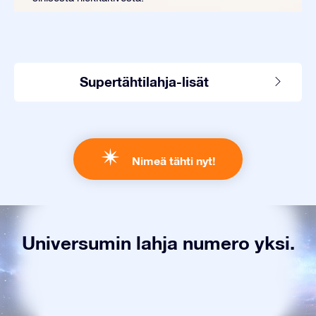
Supertähtilahja-lisät
Nimeä tähti nyt!
Universumin lahja numero yksi.