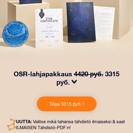
OSR-lahjapakkaus
4420 руб.
3315
руб.
Saa silmät loistamaan OSR-lahjapakkauksellamme!
Tämä lahja sisältää kauniin kirjekuoren ja
Tilaa 3315 руб. !
henkilökohtaiset ​​asiakirjat, jotka lähetetään
valitsemaasi osoitteeseen. Saat myös digitaaliset
asiakirjat ja ilmaisen sovellustemme käytön. Tämä on
UUTTA:
Valitse mikä tahansa tähdistö ilmaiseksi & saat
maaginen tapa antaa ikuinen lahja ystäville ja rakkaille.
ILMAISEN Tähdistö-PDF:n!