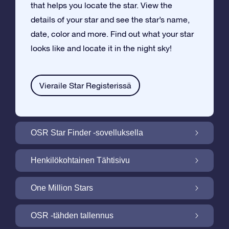
that helps you locate the star. View the
details of your star and see the star’s name,
date, color and more. Find out what your star
looks like and locate it in the night sky!
Vieraile Star Registerissä
OSR Star Finder -sovelluksella
Paikallista oma tähtesi yötaivaalta OSR
Henkilökohtainen Tähtisivu
Star Finder -sovelluksella
Tee Star Gift –lahjasta henkilökohtainen
One Million Stars
ilmaisella Tähtisivulla
One Million Stars: Tutki galaktista
OSR -tähden tallennus
naapurustoa