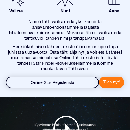
Valitse
Nimi
Anna
Nimeä tähti valitsemalla yksi kauniista
lahjavaihtoehdoistamme ja laajasta
lahjateemavalikoimastamme. Mukauta tähtesi valitsemalla
tähtikuvio, tähden nimi ja tähtipäivämäärä.
Henkilökohtaisen tähden rekisteröiminen on upea tapa
juhlistaa uuttavuotta! Osta tähtilahja nyt ja voit etsiä tähtesi
muutamassa minuutissa Online-tähtirekisteristä. Löydät
tähdesi Star Finder -sovelluksellamme ja luomme
muokattavan Tähtisivun.
Tilaa nyt!
Online Star Registeristä