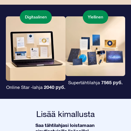
Digitaalinen
Ylellinen
7565 руб.
Supertähtilahja
2040 руб.
Online Star -lahja
Lisää kimallusta
Saa tähtilahjasi loistamaan
ainutlaatuisilla lisäosilla!