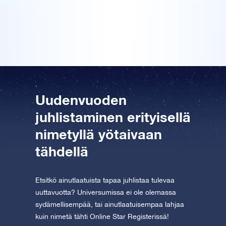
Download the app now and fly to the stars!
Online Star Register tarjoaa ainutlaatuisen ja
yksilöllisen lahjan, josta on iloa pitkäksi aikaa.
Tutustu One Million Stars -sovellukseen
Explore the universe virtually
AppStore (iOS)
Play Store (Android)
Uudenvuoden
juhlistaminen erityisellä
nimetyllä yötaivaan
tähdellä
Etsitkö ainutlaatuista tapaa juhlistaa tulevaa
uuttavuotta? Universumissa ei ole olemassa
sydämellisempää, tai ainutlaatuisempaa lahjaa
kuin nimetä tähti Online Star Registerissä!