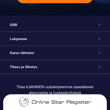
OSR
Palvelu
Lahjamme
Ota meihin yhteyttä
Online Star -lahja
Katso tähteäsi
Blogi
OSR-lahjapakkaus
Star Register
Tilaus ja lähetys
Usein kysytyt kysymykset
Supertähtilahja
OSR Star Finder -sovelluksella
Ota meihin yhteyttä
Tilaa ILMAINEN uutiskirjeemme saadaksesi
alennuksia ja tuotepäivityksiä
Arvostelut
OSR-lahjakortti
Henkilökohtainen Tähtisivu
Maksutiedot
Yrityslahjat
One Million Stars
Toimitustiedot