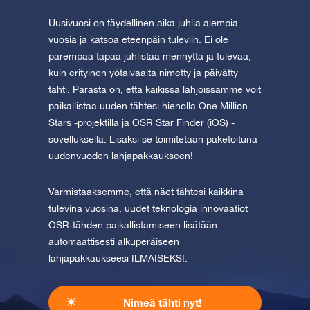
Uusivuosi on täydellinen aika juhlia aiempia
vuosia ja katsoa eteenpäin tuleviin. Ei ole
parempaa tapaa juhlistaa mennyttä ja tulevaa,
kuin erityinen yötaivaalta nimetty ja päivätty
tähti. Parasta on, että kaikissa lahjoissamme voit
paikallistaa uuden tähtesi hienolla One Million
Stars -projektilla ja OSR Star Finder (iOS) -
sovelluksella. Lisäksi se toimitetaan paketoituna
uudenvuoden lahjapakkaukseen!
Varmistaaksemme, että näet tähtesi kaikkina
tulevina vuosina, uudet teknologia innovaatiot
OSR-tähden paikallistamiseen lisätään
automaattisesti alkuperäiseen
lahjapakkaukseesi ILMAISEKSI.
Nimeä tähti nyt!