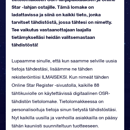
Star -lahjan ostajille. Tämä lomake on
ladattavissa ja siinä on kaikki tieto, jonka
tarvitset tähdistöstä, jossa tähtesi on nimetty.
Tee vaikutus vastaanottajaan laajalla
tietämykselläsi heidän valitsemastaan
tähdistöstä!
Lupaamme sinulle, että kun saamme selville uusia
tietoja tähdestäsi, lisäämme ne tähden
rekisteröintiisi ILMAISEKSI. Kun nimeät tähden
Online Star Register -sivustolla, kaikille 88
tähtikuviolle on käytettävissä digitaalinen OSR-
tähdistön tietolomake. Tietolomakkeessa on
personalisoituja tietoja sinun tietystä tähdistöstäsi.
Nyt kaikilla uusilla ja vanhoilla asiakkailla on pääsy
tähän kauniisti suunniteltuun tuotteeseen.