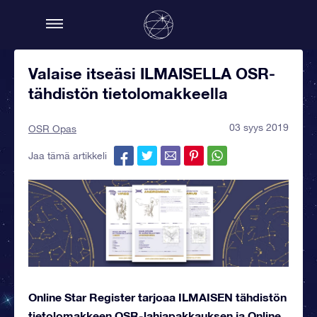
Valaise itseäsi ILMAISELLA OSR-
tähdistön tietolomakkeella
03 syys 2019
OSR Opas
Jaa tämä artikkeli
Online Star Register tarjoaa ILMAISEN tähdistön
tietolomakkeen OSR-lahjapakkauksen ja Online