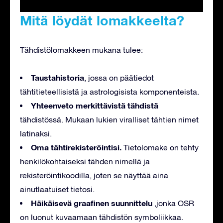
Mitä löydät lomakkeelta?
Tähdistölomakkeen mukana tulee:
Taustahistoria
, jossa on päätiedot
tähtitieteellisistä ja astrologisista komponenteista.
Yhteenveto merkittävistä tähdistä
tähdistössä. Mukaan lukien viralliset tähtien nimet
latinaksi.
Oma tähtirekisteröintisi.
Tietolomake on tehty
henkilökohtaiseksi tähden nimellä ja
rekisteröintikoodilla, joten se näyttää aina
ainutlaatuiset tietosi.
Häikäisevä graafinen suunnittelu
,jonka OSR
on luonut kuvaamaan tähdistön symboliikkaa.