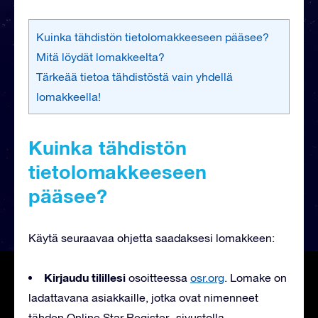
Kuinka tähdistön tietolomakkeeseen pääsee?
Mitä löydät lomakkeelta?
Tärkeää tietoa tähdistöstä vain yhdellä
lomakkeella!
Kuinka tähdistön
tietolomakkeeseen
pääsee?
Käytä seuraavaa ohjetta saadaksesi lomakkeen:
Kirjaudu tilillesi
osoitteessa
osr.org
. Lomake on
ladattavana asiakkaille, jotka ovat nimenneet
tähden Online Star Register -sivustolla.